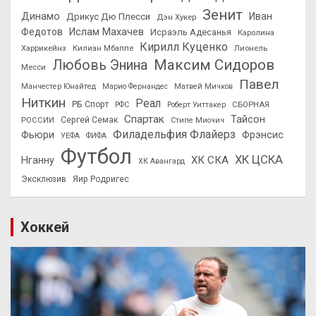
Зенит
Динамо
Иван
Дрикус Дю Плесси
Дэн Хукер
Федотов
Ислам Махачев
Исраэль Адесанья
Каролина
Кирилл Куценко
Харрикейнз
Килиан Мбаппе
Лионель
Максим Сидоров
Любовь Энина
Месси
Павел
Манчестер Юнайтед
Марио Фернандес
Матвей Мичков
Ниткин
Реал
РБ Спорт
СБОРНАЯ
РФС
Роберт Уиттакер
Спартак
Тайсон
РОССИИ
Сергей Семак
Стипе Миочич
Филадельфия Флайерз
Фьюри
Фрэнсис
УЕФА
ФИФА
Футбол
ХК ЦСКА
ХК СКА
Нганну
ХК Авангард
Эксклюзив
Яир Родригес
Хоккей