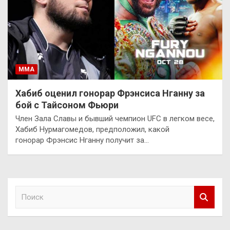
ММА
Хабиб оценил гонорар Фрэнсиса Нганну за
бой с Тайсоном Фьюри
Член Зала Славы и бывший чемпион UFC в легком весе,
Хабиб Нурмагомедов, предположил, какой
гонорар Фрэнсис Нганну получит за…
П
о
и
с