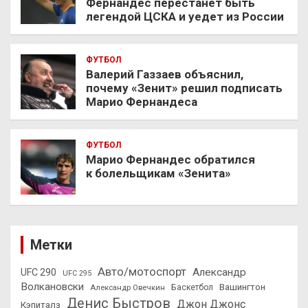
Фернандес перестанет быть
легендой ЦСКА и уедет из России
ФУТБОЛ
Валерий Газзаев объяснил,
почему «Зенит» решил подписать
Марио Фернандеса
ФУТБОЛ
Марио Фернандес обратился
к болельщикам «Зенита»
Метки
Авто/мотоспорт
Александр
UFC 290
UFC 295
Волкановски
Вашингтон
Александр Овечкин
Баскетбол
Денис Быстров
Джон Джонс
Кэпиталз