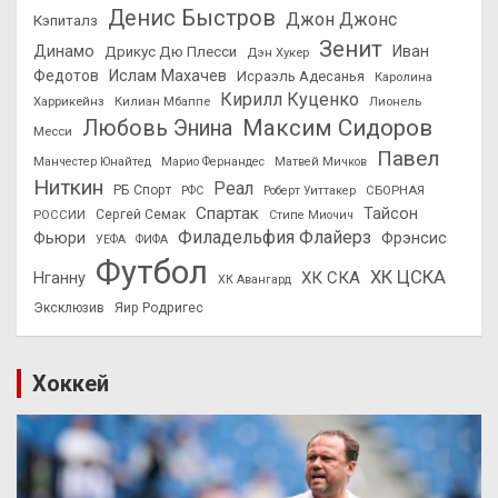
Денис Быстров
Джон Джонс
Кэпиталз
Зенит
Динамо
Иван
Дрикус Дю Плесси
Дэн Хукер
Федотов
Ислам Махачев
Исраэль Адесанья
Каролина
Кирилл Куценко
Харрикейнз
Килиан Мбаппе
Лионель
Максим Сидоров
Любовь Энина
Месси
Павел
Манчестер Юнайтед
Марио Фернандес
Матвей Мичков
Ниткин
Реал
РБ Спорт
СБОРНАЯ
РФС
Роберт Уиттакер
Спартак
Тайсон
РОССИИ
Сергей Семак
Стипе Миочич
Филадельфия Флайерз
Фьюри
Фрэнсис
УЕФА
ФИФА
Футбол
ХК ЦСКА
ХК СКА
Нганну
ХК Авангард
Эксклюзив
Яир Родригес
Хоккей