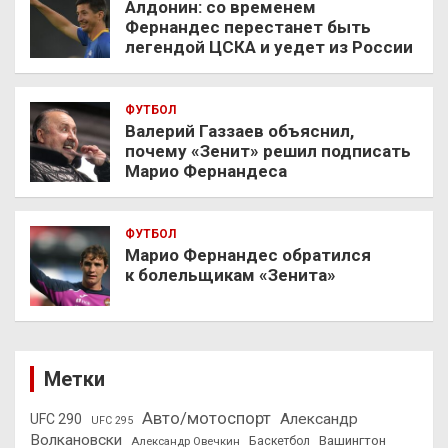
Алдонин: со временем
Фернандес перестанет быть
легендой ЦСКА и уедет из России
ФУТБОЛ
Валерий Газзаев объяснил,
почему «Зенит» решил подписать
Марио Фернандеса
ФУТБОЛ
Марио Фернандес обратился
к болельщикам «Зенита»
Метки
Авто/мотоспорт
Александр
UFC 290
UFC 295
Волкановски
Вашингтон
Александр Овечкин
Баскетбол