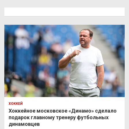
с
к
ХОККЕЙ
Хоккейное московское «Динамо» сделало
подарок главному тренеру футбольных
динамовцев