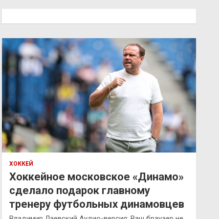
с
к
ХОККЕЙ
Хоккейное московское «Динамо»
сделало подарок главному
тренеру футбольных динамовцев
Владимир Лаевский Аудио-версия: Ваш браузер не