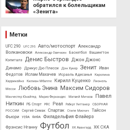
обратился к болельщикам
«Зенита»
Метки
Авто/мотоспорт
Александр
UFC 290
UFC 295
Волкановски
Вашингтон
Александр Овечкин
Баскетбол
Денис Быстров
Джон Джонс
Кэпиталз
Зенит
Динамо
Иван
Дрикус Дю Плесси
Дэн Хукер
Федотов
Ислам Махачев
Исраэль Адесанья
Каролина
Кирилл Куценко
Харрикейнз
Килиан Мбаппе
Лионель
Максим Сидоров
Любовь Энина
Месси
Павел
Манчестер Юнайтед
Марио Фернандес
Матвей Мичков
Ниткин
Реал
РБ Спорт
СБОРНАЯ
РФС
Роберт Уиттакер
Спартак
Тайсон
РОССИИ
Сергей Семак
Стипе Миочич
Филадельфия Флайерз
Фьюри
УЕФА
ФИФА
Футбол
ХК СКА
Фрэнсис Нганну
ХК Авангард