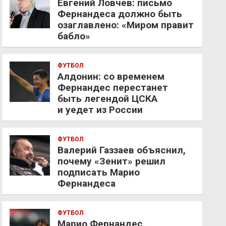
Евгений Ловчев: письмо
Фернандеса должно быть
озаглавлено: «Миром правит
бабло»
ФУТБОЛ
Алдонин: со временем
Фернандес перестанет
быть легендой ЦСКА
и уедет из России
ФУТБОЛ
Валерий Газзаев объяснил,
почему «Зенит» решил
подписать Марио
Фернандеса
ФУТБОЛ
Марио Фернандес