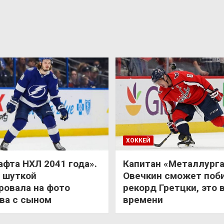
ХОККЕЙ
афта НХЛ 2041 года».
Капитан «Металлурга
 шуткой
Овечкин сможет поб
ровала на фото
рекорд Гретцки, это 
ва с сыном
времени