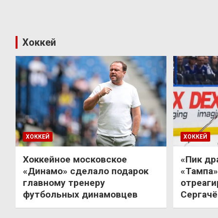
Хоккей
ХОККЕЙ
ХОККЕЙ
Хоккейное московское
«Пик др
«Динамо» сделало подарок
«Тампа»
главному тренеру
отреаги
футбольных динамовцев
Сергачё