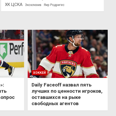
ХК ЦСКА
Эксклюзив
Яир Родригес
ХОККЕЙ
»:
Daily Faceoff назвал пять
ить
лучших по ценности игроков,
вопрос
оставшихся на рыке
свободных агентов