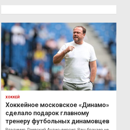
с
к
ХОККЕЙ
Хоккейное московское «Динамо»
сделало подарок главному
тренеру футбольных динамовцев
Владимир Лаевский Аудио-версия: Ваш браузер не