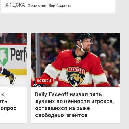
ХК ЦСКА
Эксклюзив
Яир Родригес
ХОККЕЙ
»:
Daily Faceoff назвал пять
ить
лучших по ценности игроков,
вопрос
оставшихся на рыке
свободных агентов