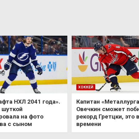
ХОККЕЙ
афта НХЛ 2041 года».
Капитан «Металлурга
 шуткой
Овечкин сможет поб
ровала на фото
рекорд Гретцки, это 
ва с сыном
времени