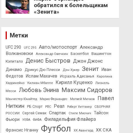
обратился к болельщикам
«Зенита»
Метки
Авто/мотоспорт
Александр
UFC 290
UFC 295
Волкановски
Вашингтон
Александр Овечкин
Баскетбол
Денис Быстров
Джон Джонс
Кэпиталз
Зенит
Динамо
Иван
Дрикус Дю Плесси
Дэн Хукер
Федотов
Ислам Махачев
Исраэль Адесанья
Каролина
Кирилл Куценко
Харрикейнз
Килиан Мбаппе
Лионель
Максим Сидоров
Любовь Энина
Месси
Павел
Манчестер Юнайтед
Марио Фернандес
Матвей Мичков
Ниткин
Реал
РБ Спорт
СБОРНАЯ
РФС
Роберт Уиттакер
Спартак
Тайсон
РОССИИ
Сергей Семак
Стипе Миочич
Филадельфия Флайерз
Фьюри
УЕФА
ФИФА
Футбол
ХК СКА
Фрэнсис Нганну
ХК Авангард