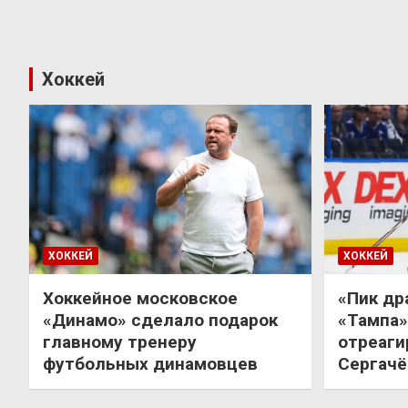
Хоккей
ХОККЕЙ
ХОККЕЙ
Хоккейное московское
«Пик др
«Динамо» сделало подарок
«Тампа»
главному тренеру
отреаги
футбольных динамовцев
Сергачё