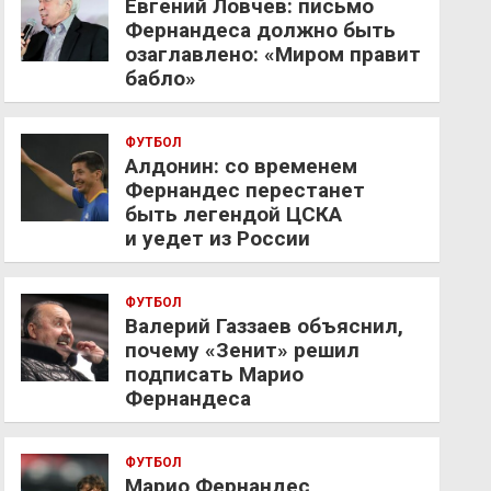
Евгений Ловчев: письмо
Фернандеса должно быть
озаглавлено: «Миром правит
бабло»
ФУТБОЛ
Алдонин: со временем
Фернандес перестанет
быть легендой ЦСКА
и уедет из России
ФУТБОЛ
Валерий Газзаев объяснил,
почему «Зенит» решил
подписать Марио
Фернандеса
ФУТБОЛ
Марио Фернандес