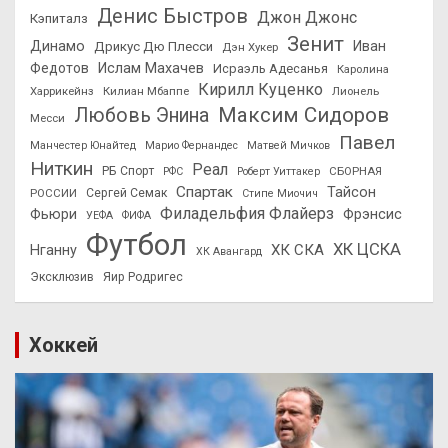
Денис Быстров
Джон Джонс
Кэпиталз
Зенит
Динамо
Иван
Дрикус Дю Плесси
Дэн Хукер
Федотов
Ислам Махачев
Исраэль Адесанья
Каролина
Кирилл Куценко
Харрикейнз
Килиан Мбаппе
Лионель
Максим Сидоров
Любовь Энина
Месси
Павел
Манчестер Юнайтед
Марио Фернандес
Матвей Мичков
Ниткин
Реал
РБ Спорт
СБОРНАЯ
РФС
Роберт Уиттакер
Спартак
Тайсон
РОССИИ
Сергей Семак
Стипе Миочич
Филадельфия Флайерз
Фьюри
Фрэнсис
УЕФА
ФИФА
Футбол
ХК ЦСКА
ХК СКА
Нганну
ХК Авангард
Эксклюзив
Яир Родригес
Хоккей