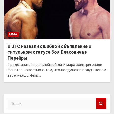
ММА
В UFC назвали ошибкой объявление о
титульном статусе боя Блаховича и
Перейры
Представители сильнейшей лиги мира заинтриговали
фанатов новостью о том, что поединок в полутяжелом
весе между Яном…
П
о
и