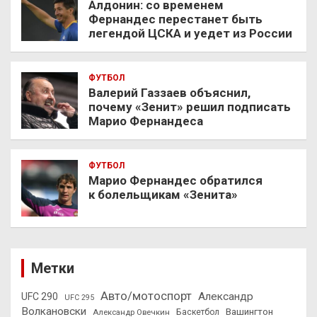
Алдонин: со временем
Фернандес перестанет быть
легендой ЦСКА и уедет из России
ФУТБОЛ
Валерий Газзаев объяснил,
почему «Зенит» решил подписать
Марио Фернандеса
ФУТБОЛ
Марио Фернандес обратился
к болельщикам «Зенита»
Метки
Авто/мотоспорт
Александр
UFC 290
UFC 295
Волкановски
Вашингтон
Александр Овечкин
Баскетбол