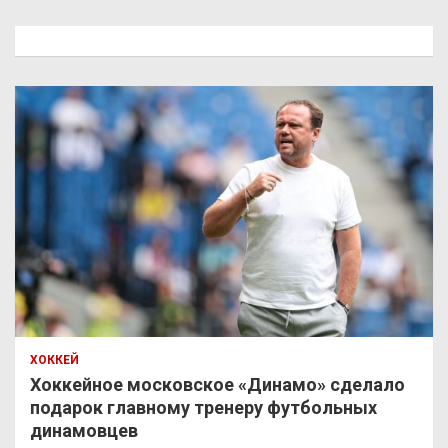
с
к
ХОККЕЙ
Хоккейное московское «Динамо» сделало
подарок главному тренеру футбольных
динамовцев