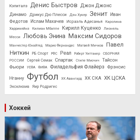
Денис Быстров
Джон Джонс
Кэпиталз
Зенит
Динамо
Иван
Дрикус Дю Плесси
Дэн Хукер
Федотов
Ислам Махачев
Исраэль Адесанья
Каролина
Кирилл Куценко
Харрикейнз
Килиан Мбаппе
Лионель
Максим Сидоров
Любовь Энина
Месси
Павел
Манчестер Юнайтед
Марио Фернандес
Матвей Мичков
Ниткин
Реал
РБ Спорт
СБОРНАЯ
РФС
Роберт Уиттакер
Спартак
Тайсон
РОССИИ
Сергей Семак
Стипе Миочич
Филадельфия Флайерз
Фьюри
Фрэнсис
УЕФА
ФИФА
Футбол
ХК ЦСКА
ХК СКА
Нганну
ХК Авангард
Эксклюзив
Яир Родригес
Хоккей