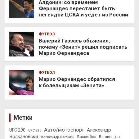
Алдонин: со временем
Фернандес перестанет быть
легендой ЦСКА и уедет из России
ФУТБОЛ
Валерий Газзаев объяснил,
почему «Зенит» решил подписать
Марио Фернандеса
ФУТБОЛ
Марио Фернандес обратился
к болельщикам «Зенита»
Метки
Авто/мотоспорт
Александр
UFC 290
UFC 295
Волкановски
Вашингтон
Александр Овечкин
Баскетбол