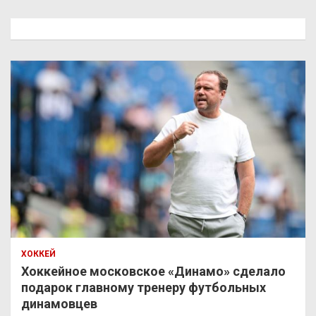
с
к
ХОККЕЙ
Хоккейное московское «Динамо» сделало
подарок главному тренеру футбольных
динамовцев