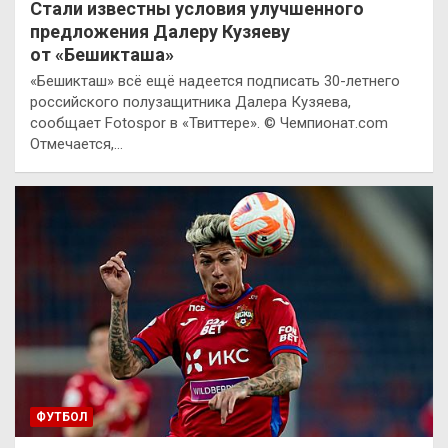
Стали известны условия улучшенного
предложения Далеру Кузяеву
от «Бешикташа»
«Бешикташ» всё ещё надеется подписать 30-летнего
российского полузащитника Далера Кузяева,
сообщает Fotospor в «Твиттере». © Чемпионат.com
Отмечается,…
ФУТБОЛ