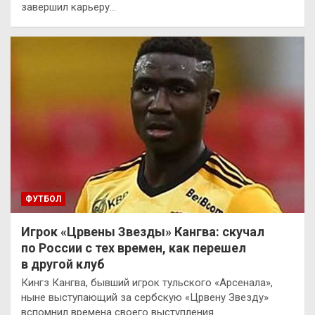
завершил карьеру…
ФУТБОЛ
Игрок «Црвены Звезды» Кангва: скучал
по России с тех времен, как перешел
в другой клуб
Кингз Кангва, бывший игрок тульского «Арсенала»,
ныне выступающий за сербскую «Црвену Звезду»
вспомнил времена своего выступления…