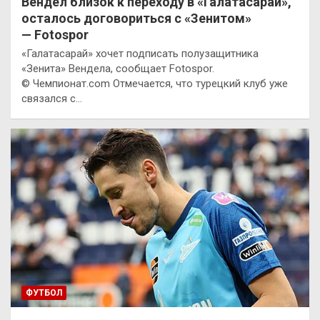
Вендел близок к переходу в «Галатасарай»,
осталось договориться с «Зенитом»
— Fotospor
«Галатасарай» хочет подписать полузащитника
«Зенита» Вендела, сообщает Fotospor.
© Чемпионат.com Отмечается, что турецкий клуб уже
связался с…
ФУТБОЛ