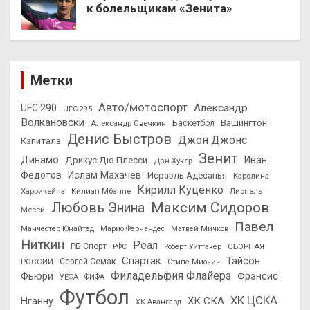
к болельщикам «Зенита»
Метки
Авто/мотоспорт
Александр
UFC 290
UFC 295
Волкановски
Вашингтон
Александр Овечкин
Баскетбол
Денис Быстров
Джон Джонс
Кэпиталз
Зенит
Динамо
Иван
Дрикус Дю Плесси
Дэн Хукер
Федотов
Ислам Махачев
Исраэль Адесанья
Каролина
Кирилл Куценко
Харрикейнз
Килиан Мбаппе
Лионель
Максим Сидоров
Любовь Энина
Месси
Павел
Манчестер Юнайтед
Марио Фернандес
Матвей Мичков
Ниткин
Реал
РБ Спорт
СБОРНАЯ
РФС
Роберт Уиттакер
Спартак
Тайсон
РОССИИ
Сергей Семак
Стипе Миочич
Филадельфия Флайерз
Фьюри
Фрэнсис
УЕФА
ФИФА
Футбол
ХК ЦСКА
ХК СКА
Нганну
ХК Авангард