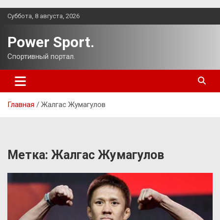
Перейти
Суббота, 8 августа, 2026
к
содержимому
Power Sport.
Спортивный портал.
Главная
Жалгас Жумагулов
Метка:
Жалгас Жумагулов