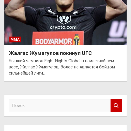
ММА
Жалгас Жумагулов покинул UFC
Бывший чемпион Fight Nights Global в наилегчайшем
весе, Жалгас Жумагулов, более не является бойцом
сильнейшей лиги…
П
о
и
с
к