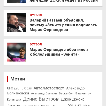
легендой ЦСКА и уедет из России
ФУТБОЛ
Валерий Газзаев объяснил,
почему «Зенит» решил подписать
Марио Фернандеса
ФУТБОЛ
Марио Фернандес обратился
к болельщикам «Зенита»
Метки
Авто/мотоспорт
Александр
UFC 290
UFC 295
Волкановски
Вашингтон
Александр Овечкин
Баскетбол
Денис Быстров
Джон Джонс
Кэпиталз
Зенит