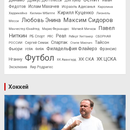
Динамо
Иван
Дрикус Дю Плесси
Дэн Хукер
Федотов
Ислам Махачев
Исраэль Адесанья
Каролина
Кирилл Куценко
Харрикейнз
Килиан Мбаппе
Лионель
Максим Сидоров
Любовь Энина
Месси
Павел
Манчестер Юнайтед
Марио Фернандес
Матвей Мичков
Ниткин
Реал
РБ Спорт
СБОРНАЯ
РФС
Роберт Уиттакер
Спартак
Тайсон
РОССИИ
Сергей Семак
Стипе Миочич
Филадельфия Флайерз
Фьюри
Фрэнсис
УЕФА
ФИФА
Футбол
ХК ЦСКА
ХК СКА
Нганну
ХК Авангард
Эксклюзив
Яир Родригес
Хоккей