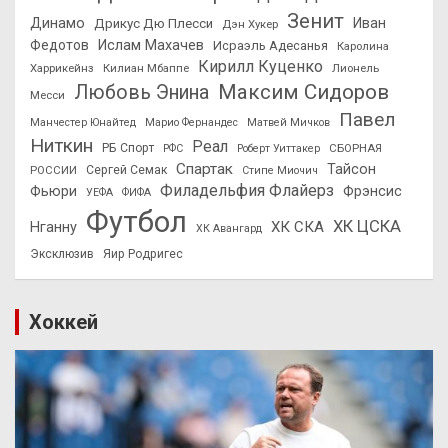
Зенит
Динамо
Иван
Дрикус Дю Плесси
Дэн Хукер
Федотов
Ислам Махачев
Исраэль Адесанья
Каролина
Кирилл Куценко
Харрикейнз
Килиан Мбаппе
Лионель
Максим Сидоров
Любовь Энина
Месси
Павел
Манчестер Юнайтед
Марио Фернандес
Матвей Мичков
Ниткин
Реал
РБ Спорт
СБОРНАЯ
РФС
Роберт Уиттакер
Спартак
Тайсон
РОССИИ
Сергей Семак
Стипе Миочич
Филадельфия Флайерз
Фьюри
Фрэнсис
УЕФА
ФИФА
Футбол
ХК ЦСКА
ХК СКА
Нганну
ХК Авангард
Эксклюзив
Яир Родригес
Хоккей