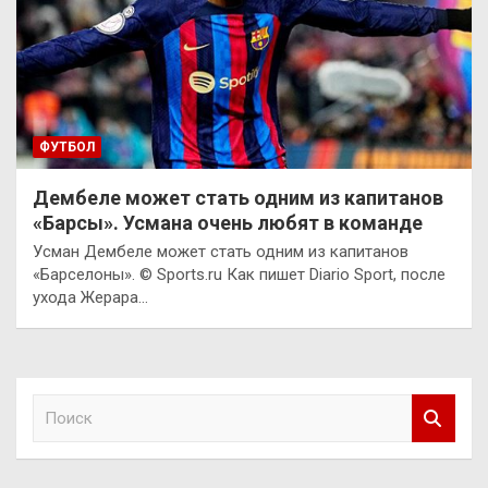
ФУТБОЛ
Дембеле может стать одним из капитанов
«Барсы». Усмана очень любят в команде
Усман Дембеле может стать одним из капитанов
«Барселоны». © Sports.ru Как пишет Diario Sport, после
ухода Жерара…
П
о
и
с