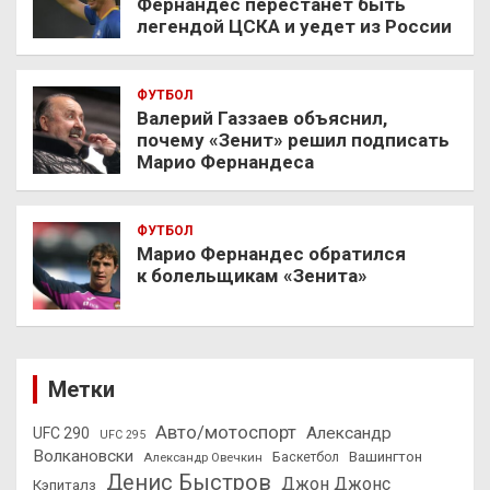
Фернандес перестанет быть
легендой ЦСКА и уедет из России
ФУТБОЛ
Валерий Газзаев объяснил,
почему «Зенит» решил подписать
Марио Фернандеса
ФУТБОЛ
Марио Фернандес обратился
к болельщикам «Зенита»
Метки
Авто/мотоспорт
Александр
UFC 290
UFC 295
Волкановски
Вашингтон
Александр Овечкин
Баскетбол
Денис Быстров
Джон Джонс
Кэпиталз