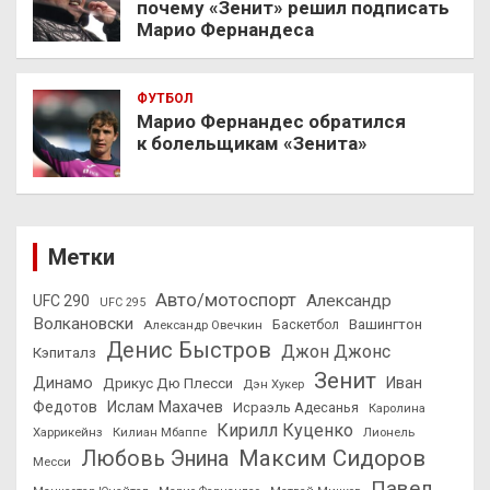
почему «Зенит» решил подписать
Марио Фернандеса
ФУТБОЛ
Марио Фернандес обратился
к болельщикам «Зенита»
Метки
Авто/мотоспорт
Александр
UFC 290
UFC 295
Волкановски
Вашингтон
Александр Овечкин
Баскетбол
Денис Быстров
Джон Джонс
Кэпиталз
Зенит
Динамо
Иван
Дрикус Дю Плесси
Дэн Хукер
Федотов
Ислам Махачев
Исраэль Адесанья
Каролина
Кирилл Куценко
Харрикейнз
Килиан Мбаппе
Лионель
Максим Сидоров
Любовь Энина
Месси
Павел