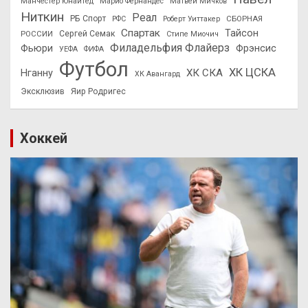
Манчестер Юнайтед
Марио Фернандес
Матвей Мичков
Ниткин
Реал
РБ Спорт
СБОРНАЯ
РФС
Роберт Уиттакер
Спартак
Тайсон
РОССИИ
Сергей Семак
Стипе Миочич
Филадельфия Флайерз
Фьюри
Фрэнсис
УЕФА
ФИФА
Футбол
ХК ЦСКА
ХК СКА
Нганну
ХК Авангард
Эксклюзив
Яир Родригес
Хоккей