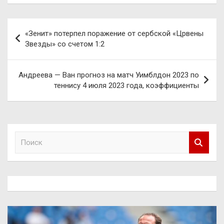
Навигация
«Зенит» потерпел поражение от сербской «Црвены
по
Звезды» со счетом 1:2
записям
Андреева — Ван прогноз на матч Уимблдон 2023 по
теннису 4 июля 2023 года, коэффициенты
П
о
и
с
к