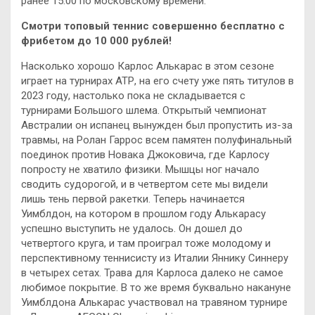
ранее 15:00 по московскому времени.
Смотри топовый теннис совершенно бесплатно с
фрибетом до 10 000 рублей!
Насколько хорошо Карлос Алькарас в этом сезоне
играет на турнирах АТР, на его счету уже пять титулов в
2023 году, настолько пока не складывается с
турнирами Большого шлема. Открытый чемпионат
Австралии он испанец вынужден был пропустить из-за
травмы, на Ролан Гаррос всем памятен полуфинальный
поединок против Новака Джоковича, где Карлосу
попросту не хватило физики. Мышцы ног начало
сводить судорогой, и в четвертом сете мы видели
лишь тень первой ракетки. Теперь начинается
Уимблдон, на котором в прошлом году Алькарасу
успешно выступить не удалось. Он дошел до
четвертого круга, и там проиграл тоже молодому и
перспективному теннисисту из Италии Яннику Синнеру
в четырех сетах. Трава для Карлоса далеко не самое
любимое покрытие. В то же время буквально накануне
Уимблдона Алькарас участвовал на травяном турнире