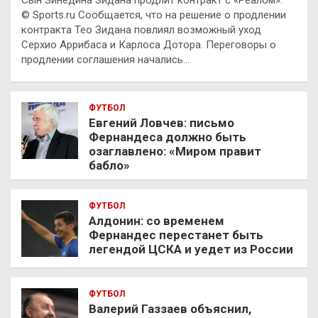
Сын Зинедина Зидана продлит контракт с «Реалом».
© Sports.ru Сообщается, что на решение о продлении
контракта Тео Зидана повлиял возможный уход
Серхио Аррибаса и Карлоса Дотора. Переговоры о
продлении соглашения начались…
ФУТБОЛ
Евгений Ловчев: письмо
Фернандеса должно быть
озаглавлено: «Миром правит
бабло»
ФУТБОЛ
Алдонин: со временем
Фернандес перестанет быть
легендой ЦСКА и уедет из России
ФУТБОЛ
Валерий Газзаев объяснил,