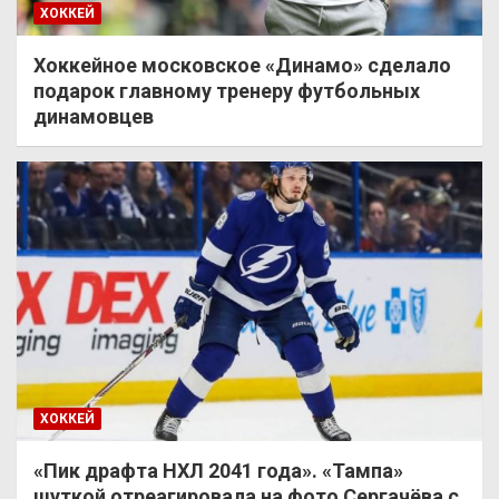
ХОККЕЙ
Хоккейное московское «Динамо» сделало
подарок главному тренеру футбольных
динамовцев
ХОККЕЙ
«Пик драфта НХЛ 2041 года». «Тампа»
шуткой отреагировала на фото Сергачёва с