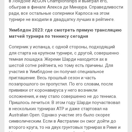
в Лондоне AEGON Championships и выиграл его,
обыграв в финале Алекса де Минаура. Справедливости
ради, все остальные соперники Карлоса на этом
турнире не входили в двадцатку лучших в рейтинге.
Уимблдон 2023: где смотреть прямую трансляцию
матчей турнира по теннису сегодня
Соперник у испанца, с одной стороны, подходящий
для старта на крупном турнире, с другой, совершенно
темная лошадка. Жереми Шарди находится ах в
шестой сотне рейтинга, но тому есть причины. Для
участия в Уимблдоне он получил специальное
приглашение. Весь прошлый сезон и часть
позапрошлого он пропустил. По его словам, после
прививки от коронавируса у него возникли
осложнения, и ему стало совершенно не до тенниса.
Пришлось лечиться. В этом году Шарди поучаствовал
в нескольких турнирах АТР и даже стартовал на
Australian Open. Однако участие это было скорее
символическим. Если в Австралии он смог дойти до
второго круга, то на двух грунтовых турнирах в Риме и