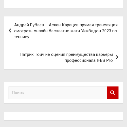
Навигация
Андрей Рублев – Аслан Карацев прямая трансляция
по
смотреть онлайн бесплатно матч Уимблдон 2023 по
теннису
записям
Патрик Тойч не оценил преимущества карьеры
профессионала IFBB Pro
П
о
и
с
к