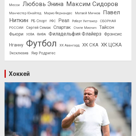
Максим Сидоров
Любовь Энина
Месси
Павел
Манчестер Юнайтед
Марио Фернандес
Матвей Мичков
Ниткин
Реал
РБ Спорт
СБОРНАЯ
РФС
Роберт Уиттакер
Спартак
Тайсон
РОССИИ
Сергей Семак
Стипе Миочич
Филадельфия Флайерз
Фьюри
Фрэнсис
УЕФА
ФИФА
Футбол
ХК ЦСКА
ХК СКА
Нганну
ХК Авангард
Эксклюзив
Яир Родригес
Хоккей