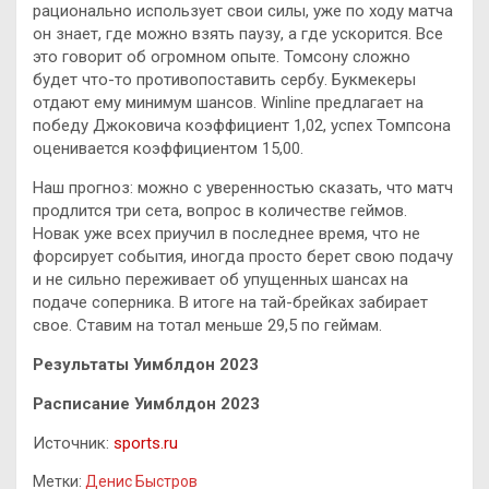
рационально использует свои силы, уже по ходу матча
он знает, где можно взять паузу, а где ускорится. Все
это говорит об огромном опыте. Томсону сложно
будет что-то противопоставить сербу. Букмекеры
отдают ему минимум шансов. Winline предлагает на
победу Джоковича коэффициент 1,02, успех Томпсона
оценивается коэффициентом 15,00.
Наш прогноз: можно с уверенностью сказать, что матч
продлится три сета, вопрос в количестве геймов.
Новак уже всех приучил в последнее время, что не
форсирует события, иногда просто берет свою подачу
и не сильно переживает об упущенных шансах на
подаче соперника. В итоге на тай-брейках забирает
свое. Ставим на тотал меньше 29,5 по геймам.
Результаты Уимблдон 2023
Расписание Уимблдон 2023
Источник:
sports.ru
Метки:
Денис Быстров