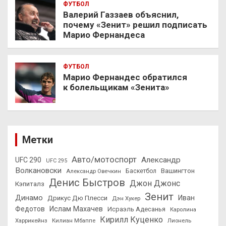
ФУТБОЛ
Валерий Газзаев объяснил,
почему «Зенит» решил подписать
Марио Фернандеса
ФУТБОЛ
Марио Фернандес обратился
к болельщикам «Зенита»
Метки
Авто/мотоспорт
Александр
UFC 290
UFC 295
Волкановски
Вашингтон
Александр Овечкин
Баскетбол
Денис Быстров
Джон Джонс
Кэпиталз
Зенит
Динамо
Иван
Дрикус Дю Плесси
Дэн Хукер
Федотов
Ислам Махачев
Исраэль Адесанья
Каролина
Кирилл Куценко
Харрикейнз
Килиан Мбаппе
Лионель