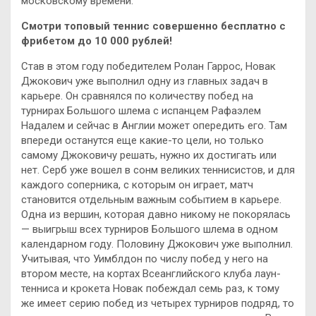
московскому времени.
Смотри топовый теннис совершенно бесплатно с
фрибетом до 10 000 рублей!
Став в этом году победителем Ролан Гаррос, Новак
Джокович уже выполнил одну из главных задач в
карьере. Он сравнялся по количеству побед на
турнирах Большого шлема с испанцем Рафаэлем
Надалем и сейчас в Англии может опередить его. Там
впереди останутся еще какие-то цели, но только
самому Джоковичу решать, нужно их достигать или
нет. Серб уже вошел в сонм великих теннисистов, и для
каждого соперника, с которым он играет, матч
становится отдельным важным событием в карьере.
Одна из вершин, которая давно никому не покорялась
— выигрыш всех турниров Большого шлема в одном
календарном году. Половину Джокович уже выполнил.
Учитывая, что Уимблдон по числу побед у него на
втором месте, на кортах Всеанглийского клуба лаун-
тенниса и крокета Новак побеждал семь раз, к тому
же имеет серию побед из четырех турниров подряд, то