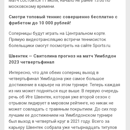
Матч состоится 11 июля, начало не ранее 13:00 по
московскому времени.
Смотри топовый теннис совершенно бесплатно с
фрибетом до 10 000 рублей!
Соперницы будут играть на Центральном корте.
Прямую видеотрансляцию встречи теннисисток
болельщики смогут посмотреть на сайте Sports.ru.
Швентек — Свитолина прогноз на матч Уимблдон
2023 четвертьфинал
Интересно, что для обеих соперниц выход в
четвертьфинал Уимблдона уже самое большое
достижение в карьере на этом турнире. Теперь каждая
из них может подняться еще выше. В первую очередь
речь об Иге Швентек, которая уже второй сезон с
отрывом лидирует в мировом рейтинге, но никак не
может совладать с травяным покрытием. До сих пор
лучшим ее достижением на Уимблдонском турнире
был выход в четвертый круг в 2021 году. Всего за
карьеру Швентек собрала уже четырнадцать титулов