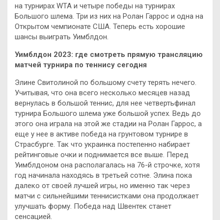
на турнирах WTA и четыре победы на турнирах
Большого шлема. Три из них на Ролан Гаррос и одна на
Открытом чемпионате США. Теперь есть хорошие
шансы выиграть Уимблдон.
Уимблдон 2023: где смотреть прямую трансляцию
матчей турнира по теннису сегодня
Элине Свитолиной по большому счету терять нечего.
Учитывая, что она всего несколько месяцев назад
вернулась в большой теннис, для нее четвертьфинал
турнира Большого шлема уже большой успех. Ведь до
этого она играла на этой же стадии на Ролан Гаррос, а
еще у нее в активе победа на грунтовом турнире в
Страсбурге. Так что украинка постепенно набирает
рейтинговые очки и поднимается все выше. Перед
Уимблдоном она располагалась на 76-й строчке, хотя
год начинала находясь в третьей сотне. Элина пока
далеко от своей лучшей игры, но именно так через
матчи с сильнейшими теннисистками она продолжает
улучшать форму. Победа над Швентек станет
сенсацией.