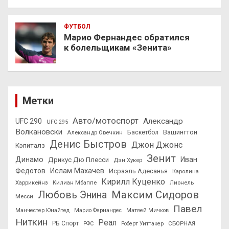
ФУТБОЛ
Марио Фернандес обратился
к болельщикам «Зенита»
Метки
Авто/мотоспорт
Александр
UFC 290
UFC 295
Волкановски
Вашингтон
Александр Овечкин
Баскетбол
Денис Быстров
Джон Джонс
Кэпиталз
Зенит
Динамо
Иван
Дрикус Дю Плесси
Дэн Хукер
Федотов
Ислам Махачев
Исраэль Адесанья
Каролина
Кирилл Куценко
Харрикейнз
Килиан Мбаппе
Лионель
Максим Сидоров
Любовь Энина
Месси
Павел
Манчестер Юнайтед
Марио Фернандес
Матвей Мичков
Ниткин
Реал
РБ Спорт
СБОРНАЯ
РФС
Роберт Уиттакер