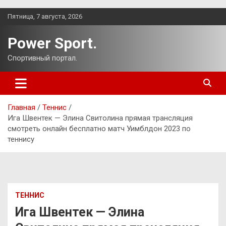
Перейти
Пятница, 7 августа, 2026
к
содержимому
Power Sport.
Спортивный портал.
Главная
Теннис
Ига Швентек — Элина Свитолина прямая трансляция
смотреть онлайн бесплатно матч Уимблдон 2023 по
теннису
ТЕННИС
Ига Швентек — Элина