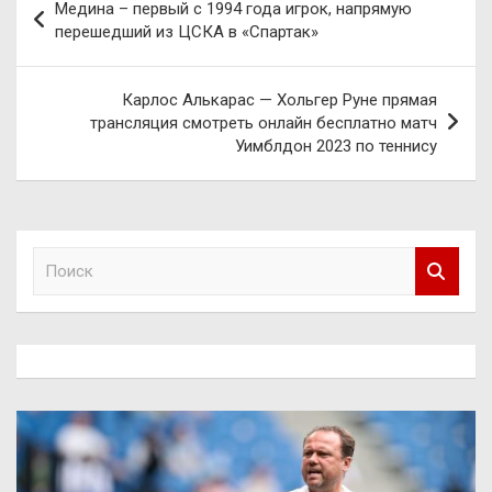
Медина – первый с 1994 года игрок, напрямую
по
перешедший из ЦСКА в «Спартак»
записям
Карлос Алькарас — Хольгер Руне прямая
трансляция смотреть онлайн бесплатно матч
Уимблдон 2023 по теннису
П
о
и
с
к