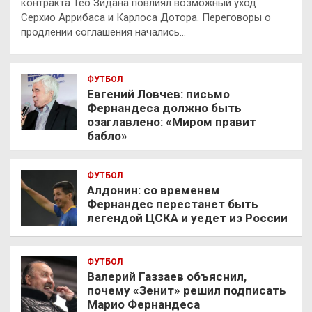
контракта Тео Зидана повлиял возможный уход
Серхио Аррибаса и Карлоса Дотора. Переговоры о
продлении соглашения начались…
ФУТБОЛ
Евгений Ловчев: письмо
Фернандеса должно быть
озаглавлено: «Миром правит
бабло»
ФУТБОЛ
Алдонин: со временем
Фернандес перестанет быть
легендой ЦСКА и уедет из России
ФУТБОЛ
Валерий Газзаев объяснил,
почему «Зенит» решил подписать
Марио Фернандеса