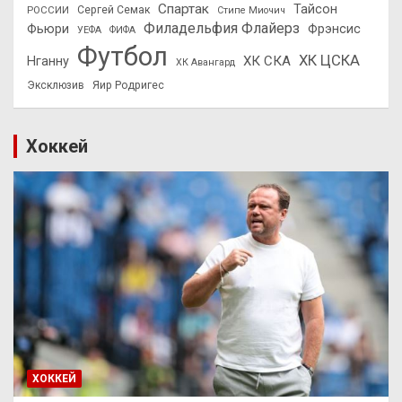
Спартак
Тайсон
РОССИИ
Сергей Семак
Стипе Миочич
Филадельфия Флайерз
Фьюри
Фрэнсис
УЕФА
ФИФА
Футбол
ХК ЦСКА
ХК СКА
Нганну
ХК Авангард
Эксклюзив
Яир Родригес
Хоккей
ХОККЕЙ