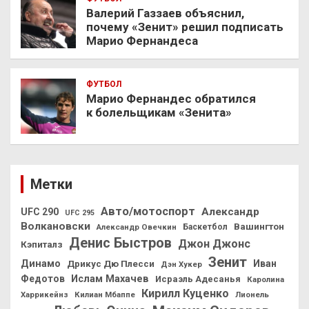
Валерий Газзаев объяснил,
почему «Зенит» решил подписать
Марио Фернандеса
ФУТБОЛ
Марио Фернандес обратился
к болельщикам «Зенита»
Метки
Авто/мотоспорт
Александр
UFC 290
UFC 295
Волкановски
Вашингтон
Александр Овечкин
Баскетбол
Денис Быстров
Джон Джонс
Кэпиталз
Зенит
Динамо
Иван
Дрикус Дю Плесси
Дэн Хукер
Федотов
Ислам Махачев
Исраэль Адесанья
Каролина
Кирилл Куценко
Харрикейнз
Килиан Мбаппе
Лионель