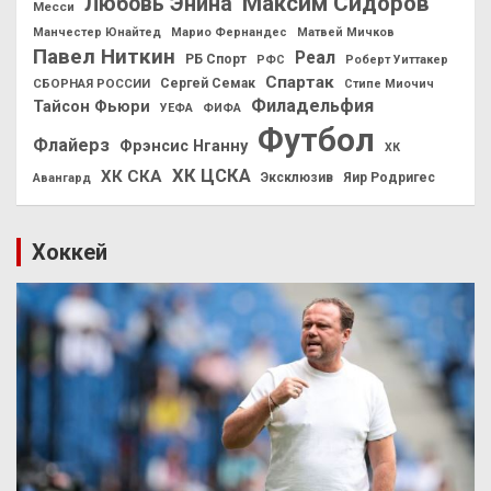
Максим Сидоров
Любовь Энина
Месси
Манчестер Юнайтед
Марио Фернандес
Матвей Мичков
Павел Ниткин
Реал
РБ Спорт
РФС
Роберт Уиттакер
Спартак
СБОРНАЯ РОССИИ
Сергей Семак
Стипе Миочич
Филадельфия
Тайсон Фьюри
УЕФА
ФИФА
Футбол
Флайерз
Фрэнсис Нганну
ХК
ХК ЦСКА
ХК СКА
Эксклюзив
Яир Родригес
Авангард
Хоккей