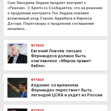
Сын Зинедина Зидана продлит контракт с
«Реалом». © Sports.ru Сообщается, что на решение
о продлении контракта Тео Зидана повлиял
возможный уход Серхио Аррибаса и Карлоса
Дотора. Переговоры о продлении соглашения
начались…
ФУТБОЛ
Евгений Ловчев: письмо
Фернандеса должно быть
озаглавлено: «Миром правит
бабло»
ФУТБОЛ
Алдонин: со временем
Фернандес перестанет быть
легендой ЦСКА и уедет из России
ФУТБОЛ