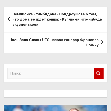
Навигация
Чемпионка «Уимблдона» Вондроушова о том,
по
что дома ее ждет кошка: «Куплю ей что-нибудь
вкусненькое»
записям
Член Зала Славы UFC назвал гонорар Фрэнсиса
Нганну
П
о
и
с
к