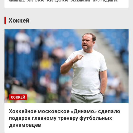
ХК СКА
Эксклюзив
Яир Родригес
Авангард
Хоккей
ХОККЕЙ
Хоккейное московское «Динамо» сделало
подарок главному тренеру футбольных
динамовцев