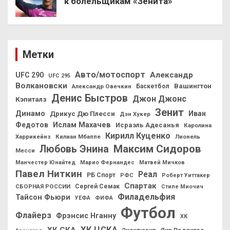
к болельщикам «Зенита»
Метки
Авто/мотоспорт
Александр
UFC 290
UFC 295
Волкановски
Вашингтон
Александр Овечкин
Баскетбол
Денис Быстров
Джон Джонс
Кэпиталз
Зенит
Динамо
Иван
Дрикус Дю Плесси
Дэн Хукер
Федотов
Ислам Махачев
Исраэль Адесанья
Каролина
Кирилл Куценко
Харрикейнз
Килиан Мбаппе
Лионель
Максим Сидоров
Любовь Энина
Месси
Манчестер Юнайтед
Марио Фернандес
Матвей Мичков
Павел Ниткин
Реал
РБ Спорт
РФС
Роберт Уиттакер
Спартак
СБОРНАЯ РОССИИ
Сергей Семак
Стипе Миочич
Филадельфия
Тайсон Фьюри
УЕФА
ФИФА
Футбол
Флайерз
Фрэнсис Нганну
ХК
ХК ЦСКА