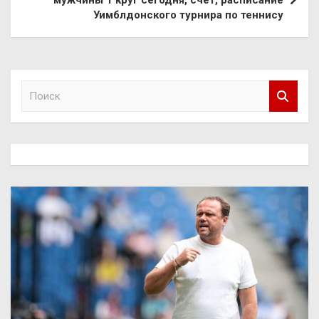
Уимблдонского турнира по теннису
П
о
и
с
к