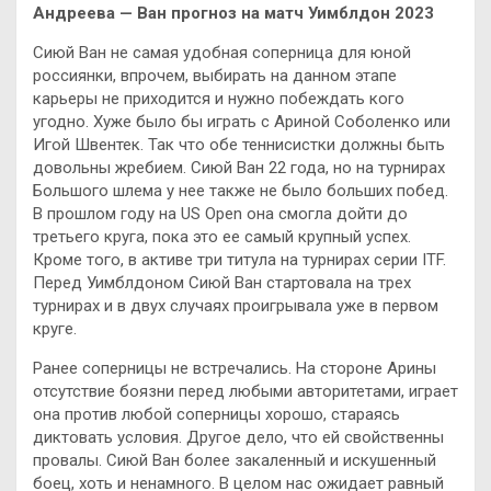
Андреева — Ван прогноз на матч Уимблдон 2023
Сиюй Ван не самая удобная соперница для юной
россиянки, впрочем, выбирать на данном этапе
карьеры не приходится и нужно побеждать кого
угодно. Хуже было бы играть с Ариной Соболенко или
Игой Швентек. Так что обе теннисистки должны быть
довольны жребием. Сиюй Ван 22 года, но на турнирах
Большого шлема у нее также не было больших побед.
В прошлом году на US Open она смогла дойти до
третьего круга, пока это ее самый крупный успех.
Кроме того, в активе три титула на турнирах серии ITF.
Перед Уимблдоном Сиюй Ван стартовала на трех
турнирах и в двух случаях проигрывала уже в первом
круге.
Ранее соперницы не встречались. На стороне Арины
отсутствие боязни перед любыми авторитетами, играет
она против любой соперницы хорошо, стараясь
диктовать условия. Другое дело, что ей свойственны
провалы. Сиюй Ван более закаленный и искушенный
боец, хоть и ненамного. В целом нас ожидает равный