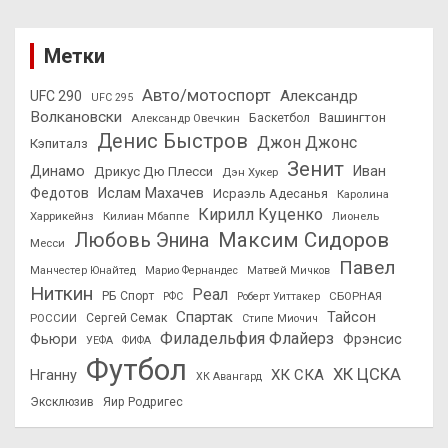
Метки
Авто/мотоспорт
Александр
UFC 290
UFC 295
Волкановски
Вашингтон
Александр Овечкин
Баскетбол
Денис Быстров
Джон Джонс
Кэпиталз
Зенит
Динамо
Иван
Дрикус Дю Плесси
Дэн Хукер
Федотов
Ислам Махачев
Исраэль Адесанья
Каролина
Кирилл Куценко
Харрикейнз
Килиан Мбаппе
Лионель
Максим Сидоров
Любовь Энина
Месси
Павел
Манчестер Юнайтед
Марио Фернандес
Матвей Мичков
Ниткин
Реал
РБ Спорт
СБОРНАЯ
РФС
Роберт Уиттакер
Спартак
Тайсон
РОССИИ
Сергей Семак
Стипе Миочич
Филадельфия Флайерз
Фьюри
Фрэнсис
УЕФА
ФИФА
Футбол
ХК ЦСКА
ХК СКА
Нганну
ХК Авангард
Эксклюзив
Яир Родригес