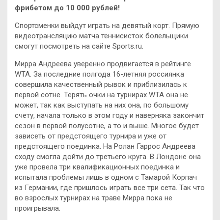
фрибетом до 10 000 рублей!
Спортсменки выйдут играть на девятый корт. Прямую
видеотрансляцию матча теннисисток болельщики
смогут посмотреть на сайте Sports.ru.
Мирра Андреева уверенно продвигается в рейтинге
WTA. За последние полгода 16-летняя россиянка
совершила качественный рывок и приблизилась к
первой сотне. Терять очки на турнирах WTA она не
может, так как выступать на них она, по большому
счету, начала только в этом году и наверняка закончит
сезон в первой полусотне, а то и выше. Многое будет
зависеть от предстоящего турнира и уже от
предстоящего поединка. На Ролан Гаррос Андреева
сходу смогла дойти до третьего круга. В Лондоне она
уже провела три квалификационных поединка и
испытала проблемы лишь в одном с Тамарой Корпач
из Германии, где пришлось играть все три сета. Так что
во взрослых турнирах на траве Мирра пока не
проигрывала.