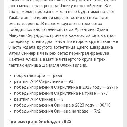
пока мешает раскрыться Яннику в полной мере. Как
знать, может прорывным для него будет именно этот
Уимблдон. По крайней мере по сетке он пока идет
очень уверенно. В первом круге он в трех сетах
победил сильного теннисиста из Аргентины Хуана
Мануэля Серундоло, причем в каждом из сетов отдал
сопернику только два гейма. Во втором круге такая же
участь ждала другого аргентинца Диего Шварцмана.
Затем Синнер в четырех сетах переиграл француза
Кантена Алиса, а в матче четвертого круга в трех
партиях чилийца Даниэля Элахи Галана.
покрытие корта — трава
рейтинг ATP Сафиуллина — 92
победы/поражения Сафиуллина в 2023 году — 29/16
победы/поражения Сафиуллина на траве — 9/3
рейтинг ATP Синнера — 8
победы/поражения Синнера в 2023 году — 36/10
победы/поражения Синнера на траве — 7/2
Где смотреть Уимблдон 2023