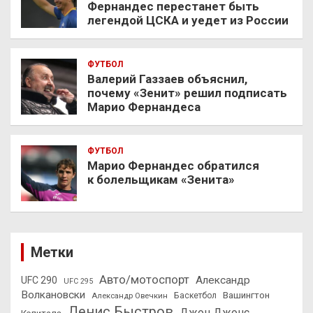
Фернандес перестанет быть
легендой ЦСКА и уедет из России
ФУТБОЛ
Валерий Газзаев объяснил,
почему «Зенит» решил подписать
Марио Фернандеса
ФУТБОЛ
Марио Фернандес обратился
к болельщикам «Зенита»
Метки
Авто/мотоспорт
Александр
UFC 290
UFC 295
Волкановски
Вашингтон
Александр Овечкин
Баскетбол
Денис Быстров
Джон Джонс