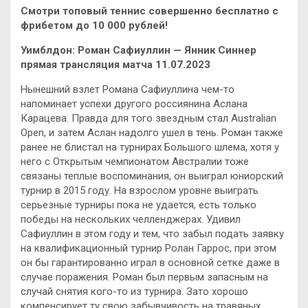
Смотри топовый теннис совершенно бесплатно с
фрибетом до 10 000 рублей!
Уимблдон: Роман Сафиуллин — Янник Синнер
прямая трансляция матча 11.07.2023
Нынешний взлет Романа Сафиуллина чем-то
напоминает успехи другого россиянина Аслана
Карацева. Правда для того звездным стал Australian
Open, и затем Аслан надолго ушел в тень. Роман также
ранее не блистал на турнирах Большого шлема, хотя у
него с Открытым чемпионатом Австралии тоже
связаны теплые воспоминания, он выиграл юниорский
турнир в 2015 году. На взрослом уровне выиграть
серьезные турниры пока не удается, есть только
победы на нескольких челленджерах. Удивил
Сафиуллин в этом году и тем, что забыл подать заявку
на квалификационный турнир Ролан Гаррос, при этом
он бы гарантированно играл в основной сетке даже в
случае поражения. Роман был первым запасным на
случай снятия кого-то из турнира. Зато хорошо
компенсирует ту свою забывчивость на травяных