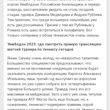
кортах Уимблдона. Российские болельщики, в первую
очередь, рассчитывали увидеть на столь поздней
стадии турнира Даниила Медведева и Андрея Рублева.
Тем приятнее, что среди восьмерки сильнейших уже
есть два россиянина. Причем с тем же Рублевым у
Романа есть шанс встретиться в полуфинале. Вот
только соперники у обоих теннисистов очень сильны.
Уимблдон 2023: где смотреть прямую трансляцию
матчей турнира по теннису сегодня
Янник Синнер очень молод, но невероятно талантлив.
Большинство специалистов предсказывают, что
именно он на протяжении следующих сезонов будет
оказывать реальную конкуренцию Карлосу Алькарасу.
Итальянец лишь третий год выступает во взрослом
теннисе, но уже сумел собрать все четвертьфиналы
турниров Большого шлема. Правда, пока это его
максимум на мейджорах. Зато у него уже семь титулов
на турнирах АТР. Могло быть еще больше, но, к
сожалению, теннисист подвержен травмам, порой
снимается с соревнований по ходу матчей. Именно это