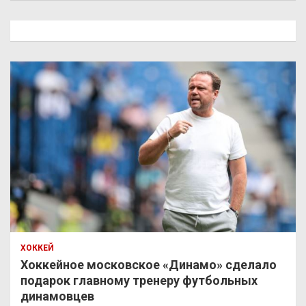
с
к
ХОККЕЙ
Хоккейное московское «Динамо» сделало
подарок главному тренеру футбольных
динамовцев