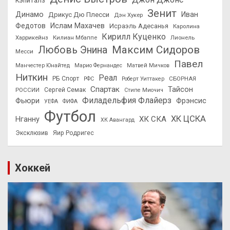
Кэпиталз
Зенит
Динамо
Иван
Дрикус Дю Плесси
Дэн Хукер
Федотов
Ислам Махачев
Исраэль Адесанья
Каролина
Кирилл Куценко
Харрикейнз
Килиан Мбаппе
Лионель
Максим Сидоров
Любовь Энина
Месси
Павел
Манчестер Юнайтед
Марио Фернандес
Матвей Мичков
Ниткин
Реал
РБ Спорт
СБОРНАЯ
РФС
Роберт Уиттакер
Спартак
Тайсон
РОССИИ
Сергей Семак
Стипе Миочич
Филадельфия Флайерз
Фьюри
Фрэнсис
УЕФА
ФИФА
Футбол
ХК ЦСКА
ХК СКА
Нганну
ХК Авангард
Эксклюзив
Яир Родригес
Хоккей