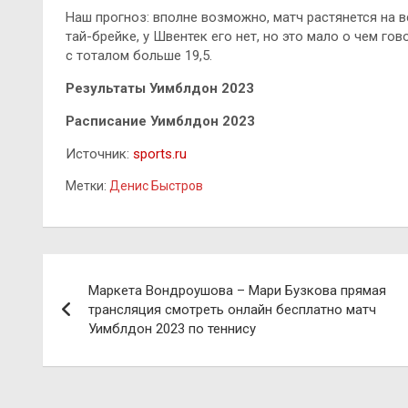
Наш прогноз: вполне возможно, матч растянется на вс
тай-брейке, у Швентек его нет, но это мало о чем го
с тоталом больше 19,5.
Результаты Уимблдон 2023
Расписание Уимблдон 2023
Источник:
sports.ru
Метки:
Денис Быстров
Навигация
Маркета Вондроушова – Мари Бузкова прямая
по
трансляция смотреть онлайн бесплатно матч
Уимблдон 2023 по теннису
записям