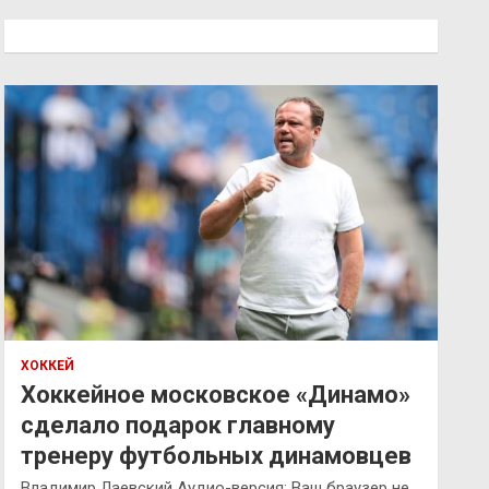
с
к
ХОККЕЙ
Хоккейное московское «Динамо»
сделало подарок главному
тренеру футбольных динамовцев
Владимир Лаевский Аудио-версия: Ваш браузер не