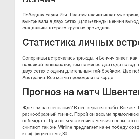
Победная серия Иги Швентек насчитывает уже тринад
выигрывала в двух сетах. Для Белинды Бенчич выход
она дальше второго круга не проходила.
Статистика личных встр
Соперницы встречались трижды, и Бенчич знает, как в
польской теннисистки, тем не менее два года назад 
двух сетах с одним длительным тай-брейком. Две п
Австралии. Все матчи проходили на харде.
Прогноз на матч Швенте
Ждет ли нас сенсация? В нее верится слабо. Все ж
разнообразный теннис. Порой он весьма прямолинеен
побеждать. При всем уважении к Бенчич все же это н
считают так же. Winline предлагает на ее победу ко
коэффициентом 5,80.