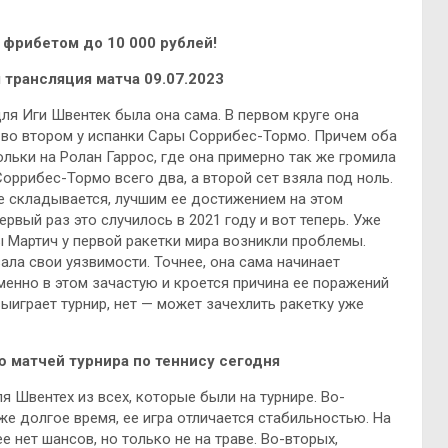
фрибетом до 10 000 рублей!
 трансляция матча 09.07.2023
ля Иги Швентек была она сама. В первом круге она
, во втором у испанки Сары Соррибес-Тормо. Причем оба
ьки на Ролан Гаррос, где она примерно так же громила
Соррибес-Тормо всего два, а второй сет взяла под ноль.
е складывается, лучшим ее достижением на этом
ервый раз это случилось в 2021 году и вот теперь. Уже
ы Мартич у первой ракетки мира возникли проблемы.
зала свои уязвимости. Точнее, она сама начинает
менно в этом зачастую и кроется причина ее поражений
выиграет турнир, нет — может зачехлить ракетку уже
 матчей турнира по теннису сегодня
 Швентех из всех, которые были на турнире. Во-
е долгое время, ее игра отличается стабильностью. На
 нет шансов, но только не на траве. Во-вторых,