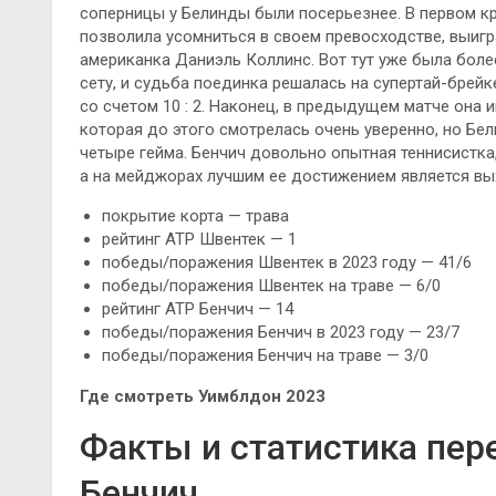
соперницы у Белинды были посерьезнее. В первом кру
позволила усомниться в своем превосходстве, выигр
американка Даниэль Коллинс. Вот тут уже была боле
сету, и судьба поединка решалась на супертай-брейк
со счетом 10 : 2. Наконец, в предыдущем матче она 
которая до этого смотрелась очень уверенно, но Бе
четыре гейма. Бенчич довольно опытная теннисистка
а на мейджорах лучшим ее достижением является вы
покрытие корта — трава
рейтинг ATP Швентек — 1
победы/поражения Швентек в 2023 году — 41/6
победы/поражения Швентек на траве — 6/0
рейтинг ATP Бенчич — 14
победы/поражения Бенчич в 2023 году — 23/7
победы/поражения Бенчич на траве — 3/0
Где смотреть Уимблдон 2023
Факты и статистика пер
Бенчич