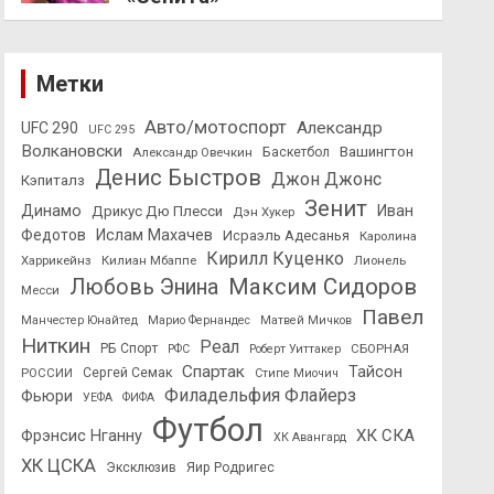
Метки
Авто/мотоспорт
Александр
UFC 290
UFC 295
Волкановски
Вашингтон
Александр Овечкин
Баскетбол
Денис Быстров
Джон Джонс
Кэпиталз
Зенит
Динамо
Иван
Дрикус Дю Плесси
Дэн Хукер
Федотов
Ислам Махачев
Исраэль Адесанья
Каролина
Кирилл Куценко
Харрикейнз
Килиан Мбаппе
Лионель
Максим Сидоров
Любовь Энина
Месси
Павел
Манчестер Юнайтед
Марио Фернандес
Матвей Мичков
Ниткин
Реал
РБ Спорт
СБОРНАЯ
РФС
Роберт Уиттакер
Спартак
Тайсон
РОССИИ
Сергей Семак
Стипе Миочич
Филадельфия Флайерз
Фьюри
УЕФА
ФИФА
Футбол
ХК СКА
Фрэнсис Нганну
ХК Авангард
ХК ЦСКА
Эксклюзив
Яир Родригес