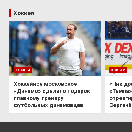
Хоккей
ХОККЕЙ
ХОККЕЙ
Хоккейное московское
«Пик др
«Динамо» сделало подарок
«Тампа»
главному тренеру
отреаги
футбольных динамовцев
Сергачё