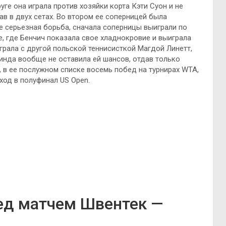
ге она играла против хозяйки корта Кэти Суон и не
ав в двух сетах. Во втором ее соперницей была
е серьезная борьба, сначала соперницы выиграли по
е, где Бенчич показала свое хладнокровие и выиграла
играла с другой польской теннисисткой Магдой Линетт,
линда вообще не оставила ей шансов, отдав только
, в ее послужном списке восемь побед на турнирах WTA,
ход в полуфинал US Open.
ед матчем Швентек —