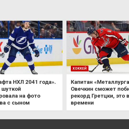
ХОККЕЙ
афта НХЛ 2041 года».
Капитан «Металлурга
 шуткой
Овечкин сможет поб
ровала на фото
рекорд Гретцки, это 
ва с сыном
времени