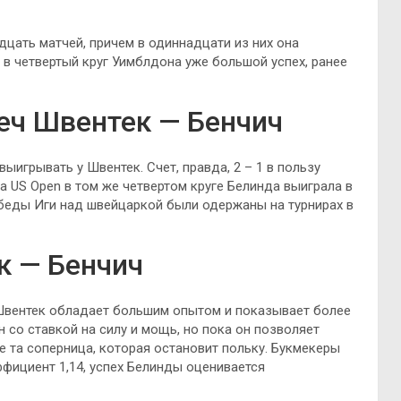
цать матчей, причем в одиннадцати из них она
 в четвертый круг Уимблдона уже большой успех, ранее
еч Швентек — Бенчич
ыигрывать у Швентек. Счет, правда, 2 – 1 в пользу
на US Open в том же четвертом круге Белинда выиграла в
обеды Иги над швейцаркой были одержаны на турнирах в
к — Бенчич
е Швентек обладает большим опытом и показывает более
 со ставкой на силу и мощь, но пока он позволяет
е та соперница, которая остановит польку. Букмекеры
эффициент 1,14, успех Белинды оценивается