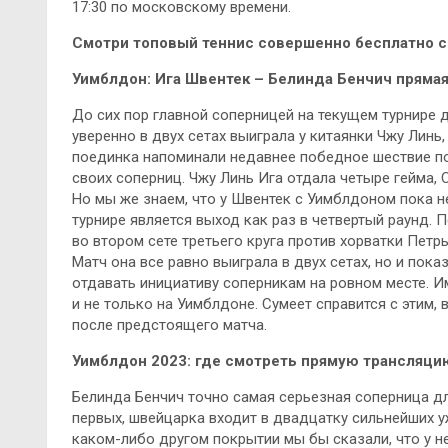
17:30 по московскому времени.
Смотри топовый теннис совершенно бесплатно с 
Уимблдон: Ига Швентек – Белинда Бенчич прямая
До сих пор главной соперницей на текущем турнире д
уверенно в двух сетах выиграла у китаянки Чжу Линь
поединка напоминали недавнее победное шествие пол
своих соперниц. Чжу Линь Ига отдала четыре гейма, 
Но мы же знаем, что у Швентек с Уимблдоном пока н
турнире является выход как раз в четвертый раунд. П
во втором сете третьего круга против хорватки Петр
Матч она все равно выиграла в двух сетах, но и пока
отдавать инициативу соперникам на ровном месте. И
и не только на Уимблдоне. Сумеет справится с этим, 
после предстоящего матча.
Уимблдон 2023: где смотреть прямую трансляцию
Белинда Бенчич точно самая серьезная соперница для
первых, швейцарка входит в двадцатку сильнейших уж
каком-либо другом покрытии мы бы сказали, что у нее