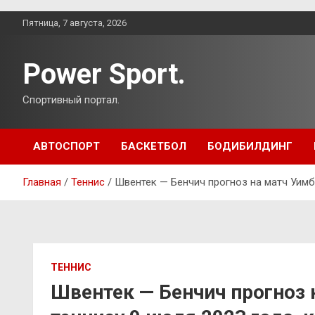
Перейти
Пятница, 7 августа, 2026
к
содержимому
Power Sport.
Спортивный портал.
АВТОСПОРТ
БАСКЕТБОЛ
БОДИБИЛДИНГ
Главная
Теннис
Швентек — Бенчич прогноз на матч Уимб
ТЕННИС
Швентек — Бенчич прогноз 