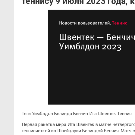
теннису 9 июля 2023 года,
Теги Уимблдон Белинда Бенчич Ига Швентек Теннис
Первая ракетка мира Ига Швентек в матче четвертого
теннисисткой из Швейцарии Белиндой Бенчич. Матч с