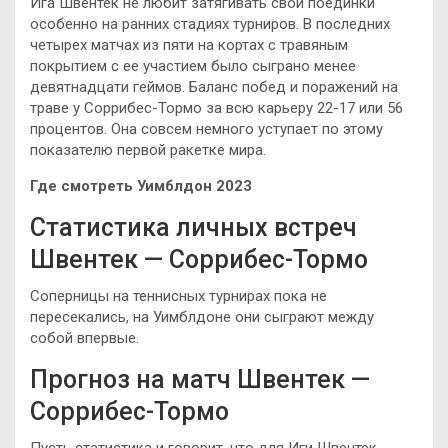
Ига Швентек не любит затягивать свои поединки
особенно на ранних стадиях турниров. В последних
четырех матчах из пяти на кортах с травяным
покрытием с ее участием было сыграно менее
девятнадцати геймов. Баланс побед и поражений на
траве у Соррибес-Тормо за всю карьеру 22-17 или 56
процентов. Она совсем немного уступает по этому
показателю первой ракетке мира.
Где смотреть Уимблдон 2023
Статистика личных встреч
Швентек — Соррибес-Тормо
Соперницы на теннисных турнирах пока не
пересекались, на Уимблдоне они сыграют между
собой впервые.
Прогноз на матч Швентек —
Соррибес-Тормо
Пусть статистика и говорит, что для Иги Швентек