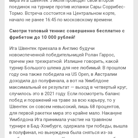
мира Ига Швентек 5 июля проводит свой второй
поединок на турнире против испанки Сары Соррибес-
Тормо. Встреча состоится на Центральном корте,
начало не ранее 16:45 по московскому времени.
Смотри топовый теннис совершенно бесплатно с
фрибетом до 10 000 рублей!
Ига Швентек приехала в Англию будучи
новоиспеченной победительницей Ролан Гаррос,
причем уже трехкратной. Излишне говорить, какой
турнир Большого шлема для нее любимый. В прошлом
году она также победила на US Open, в Австралии
доходила до полуфинала, а вот на Уимблдоне
максимальный ее результат — выход в четвертый круг,
случилось это в 2021 году. Если посмотреть баланс
побед и поражений на траве за всю карьеру, то у
Швентек он совсем невысокий, лишь 68 процентов,
для первой ракетки мира это крайне мало. Накануне
Уимблдона Ига принимала участие на травяном
турнире в Бад-Хомбурге, одержала три победы, вышла
в полуфинал, но вынуждена была сняться из-за