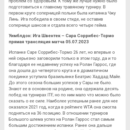
проблем со здоровьем. К тому же лучше нужно было
подготовиться к главному травяному турниру. В
первом круге соперницей польки была китаянка Чжу
Линь. Ига победила в своем стиде, не оставив
сопернице шансов и отдала всего четыре гейма.
Уимблдон: Ига Швентек – Сара Соррибес-Тормо
прямая трансляция матча 05.07.2023
Испанке Саре Соррибес-Тормо 26 лет, но впервые о
ней серьезно заговорили только в этом году, да и то
благодаря ее недавнему успеху на Ролан Гаррос, где
она дошла до четвертого круга и в драматичном
поединке уступила бразильянке Беатрис Хаддад Майе.
До этого сезона больших успехов у Сары не было.
Знают ее в основнов на родине, она одержала десять
побед на турнирах ITF, но по ним мало что можно было
сказать о ее силе. Наиболее успешным ранее для нее
оказался 2021 год, когда в рейтинге WTA она смогла
подняться на 36 позицию. В отношении турниров
Большого шлема успех на Ролан Гаррос стал самым
большим достижением испанки. Ранее она дальше