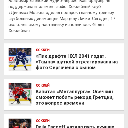
Владимир Лаевский Аудио-версия: Ваш браузер не
поддерживает элемент audio. Хоккейный клуб
«Динамо» Москва сделал подарок главному тренеру
футбольных динамовцев Марцелу Личке. Сегодня, 17
июля, чешскому наставнику исполнилось 46 лет.
Хоккейная…
ХОККЕЙ
«Пик драфта НХЛ 2041 года».
«Тампа» шуткой отреагировала на
фото Сергачёва с сыном
ХОККЕЙ
Капитан «Металлурга»: Овечкин
сможет побить рекорд Гретцки,
это вопрос времени
ХОККЕЙ
Daily Faceoff назвал пять лучших