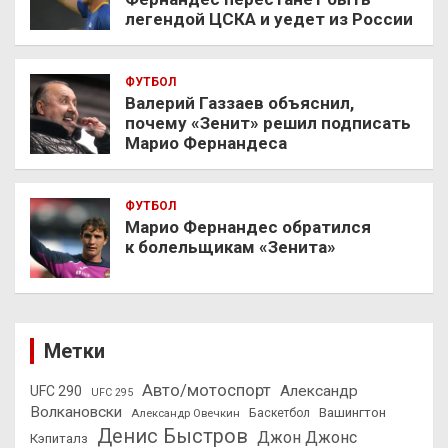
легендой ЦСКА и уедет из России
ФУТБОЛ
Валерий Газзаев объяснил,
почему «Зенит» решил подписать
Марио Фернандеса
ФУТБОЛ
Марио Фернандес обратился
к болельщикам «Зенита»
Метки
Авто/мотоспорт
Александр
UFC 290
UFC 295
Волкановски
Вашингтон
Александр Овечкин
Баскетбол
Денис Быстров
Джон Джонс
Кэпиталз