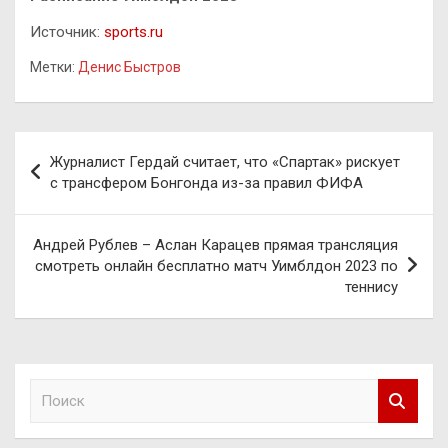
Источник:
sports.ru
Метки:
Денис Быстров
Навигация
Журналист Гердай считает, что «Спартак» рискует
по
с трансфером Бонгонда из-за правил ФИФА
записям
Андрей Рублев – Аслан Карацев прямая трансляция
смотреть онлайн бесплатно матч Уимблдон 2023 по
теннису
П
о
и