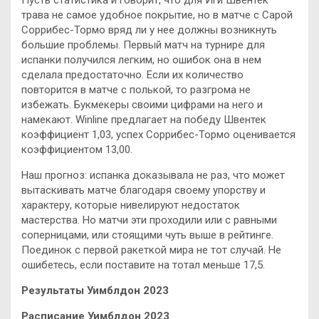
трава не самое удобное покрытие, но в матче с Сарой
Соррибес-Тормо вряд ли у нее должны возникнуть
большие проблемы. Первый матч на турнире для
испанки получился легким, но ошибок она в нем
сделала предостаточно. Если их количество
повторится в матче с полькой, то разгрома не
избежать. Букмекеры своими цифрами на него и
намекают. Winline предлагает на победу Швентек
коэффициент 1,03, успех Соррибес-Тормо оценивается
коэффициентом 13,00.
Наш прогноз: испанка доказывала не раз, что может
вытаскивать матче благодаря своему упорству и
характеру, которые нивелируют недостаток
мастерства. Но матчи эти проходили или с равными
соперницами, или стоящими чуть выше в рейтинге.
Поединок с первой ракеткой мира не тот случай. Не
ошибетесь, если поставите на тотал меньше 17,5.
Результаты Уимблдон 2023
Расписание Уимблдон 2023