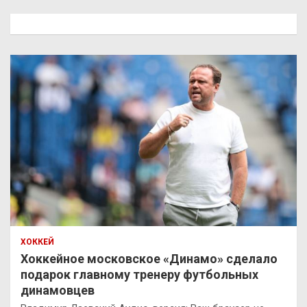
с
к
ХОККЕЙ
Хоккейное московское «Динамо» сделало
подарок главному тренеру футбольных
динамовцев