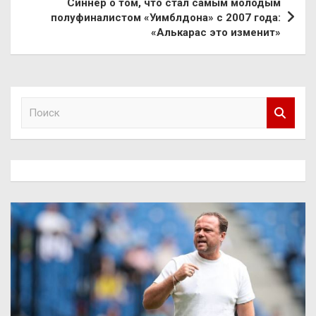
Синнер о том, что стал самым молодым
полуфиналистом «Уимблдона» с 2007 года:
«Алькарас это изменит»
П
о
и
с
к