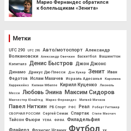
Марио Фернандес обратился
к болельщикам «Зенита»
Метки
Авто/мотоспорт
Александр
UFC 290
UFC 295
Волкановски
Вашингтон
Александр Овечкин
Баскетбол
Денис Быстров
Джон Джонс
Кэпиталз
Зенит
Динамо
Иван
Дрикус Дю Плесси
Дэн Хукер
Федотов
Ислам Махачев
Исраэль Адесанья
Каролина
Кирилл Куценко
Харрикейнз
Килиан Мбаппе
Лионель
Максим Сидоров
Любовь Энина
Месси
Манчестер Юнайтед
Марио Фернандес
Матвей Мичков
Павел Ниткин
Реал
РБ Спорт
РФС
Роберт Уиттакер
Спартак
СБОРНАЯ РОССИИ
Сергей Семак
Стипе Миочич
Филадельфия
Тайсон Фьюри
УЕФА
ФИФА
Футбол
Флайерз
Фрэнсис Нганну
ХК