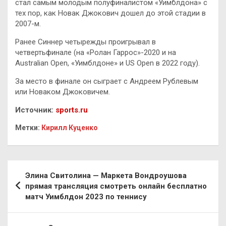
стал самым молодым полуфиналистом «Уимблдона» с
тех пор, как Новак Джокович дошел до этой стадии в
2007-м.
Ранее Синнер четырежды проигрывал в
четвертьфинале (на «Ролан Гаррос»-2020 и на
Australian Open, «Уимблдоне» и US Open в 2022 году).
За место в финале он сыграет с Андреем Рублевым
или Новаком Джоковичем.
Источник:
sports.ru
Метки:
Кирилл Куценко
Навигация
Элина Свитолина — Маркета Вондроушова
по
прямая трансляция смотреть онлайн бесплатно
матч Уимблдон 2023 по теннису
записям