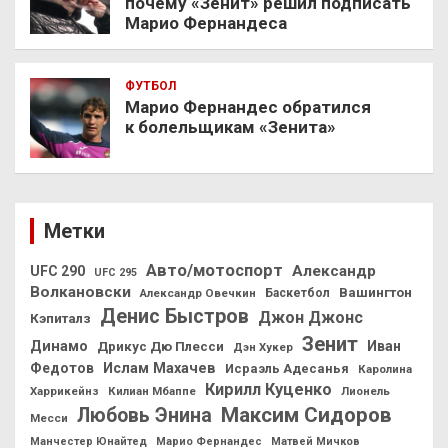
почему «Зенит» решил подписать
Марио Фернандеса
ФУТБОЛ
Марио Фернандес обратился
к болельщикам «Зенита»
Метки
Авто/мотоспорт
Александр
UFC 290
UFC 295
Волкановски
Вашингтон
Александр Овечкин
Баскетбол
Денис Быстров
Джон Джонс
Кэпиталз
Зенит
Динамо
Иван
Дрикус Дю Плесси
Дэн Хукер
Федотов
Ислам Махачев
Исраэль Адесанья
Каролина
Кирилл Куценко
Харрикейнз
Килиан Мбаппе
Лионель
Максим Сидоров
Любовь Энина
Месси
Манчестер Юнайтед
Марио Фернандес
Матвей Мичков