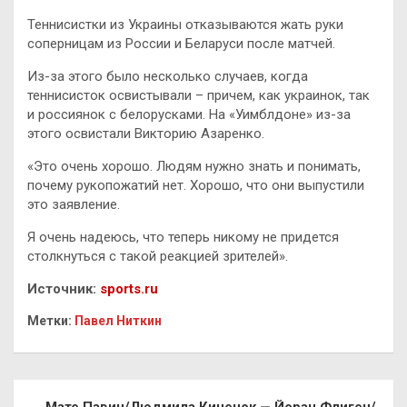
Теннисистки из Украины отказываются жать руки
соперницам из России и Беларуси после матчей.
Из-за этого было несколько случаев, когда
теннисисток освистывали – причем, как украинок, так
и россиянок с белорусками. На «Уимблдоне» из-за
этого освистали Викторию Азаренко.
«Это очень хорошо. Людям нужно знать и понимать,
почему рукопожатий нет. Хорошо, что они выпустили
это заявление.
Я очень надеюсь, что теперь никому не придется
столкнуться с такой реакцией зрителей».
Источник:
sports.ru
Метки:
Павел Ниткин
Навигация
Мате Павич/Людмила Киченок — Йоран Флиген/