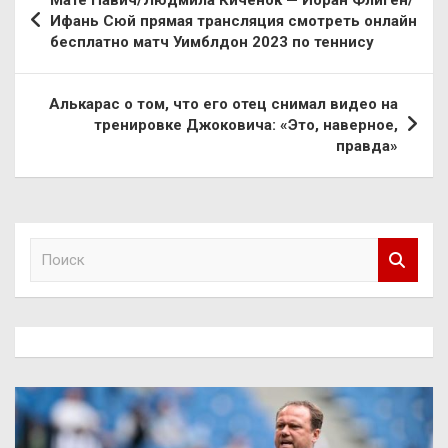
по
Ифань Сюй прямая трансляция смотреть онлайн
бесплатно матч Уимблдон 2023 по теннису
записям
Алькарас о том, что его отец снимал видео на
тренировке Джоковича: «Это, наверное,
правда»
П
о
и
с
к