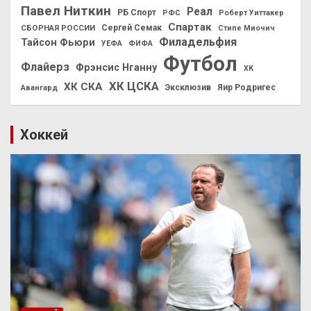
Павел Ниткин
Реал
РБ Спорт
РФС
Роберт Уиттакер
Спартак
СБОРНАЯ РОССИИ
Сергей Семак
Стипе Миочич
Филадельфия
Тайсон Фьюри
УЕФА
ФИФА
Футбол
Флайерз
Фрэнсис Нганну
ХК
ХК ЦСКА
ХК СКА
Эксклюзив
Яир Родригес
Авангард
Хоккей