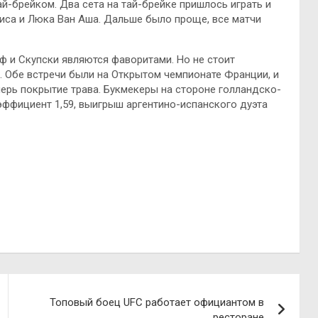
й-брейком. Два сета на тай-брейке пришлось играть и
иса и Люка Ван Аша. Дальше было проще, все матчи
 и Скупски являются фаворитами. Но не стоит
ы. Обе встречи были на Открытом чемпионате Франции, и
перь покрытие трава. Букмекеры на стороне голландско-
оэффициент 1,59, выигрыш аргентино-испанского дуэта
Топовый боец UFC работает официантом в
ресторане