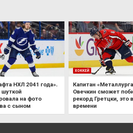
ХОККЕЙ
афта НХЛ 2041 года».
Капитан «Металлурга
 шуткой
Овечкин сможет поб
ровала на фото
рекорд Гретцки, это 
ва с сыном
времени