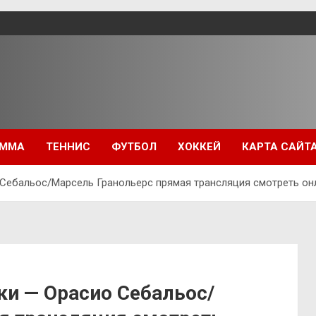
ММА
ТЕННИС
ФУТБОЛ
ХОККЕЙ
КАРТА САЙТ
Себальос/Марсель Гранольерс прямая трансляция смотреть онл
ки — Орасио Себальос/