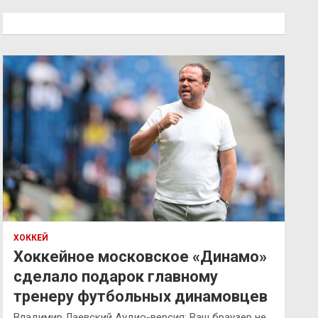
с
к
ХОККЕЙ
Хоккейное московское «Динамо»
сделало подарок главному
тренеру футбольных динамовцев
Владимир Лаевский Аудио-версия: Ваш браузер не