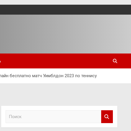
А
айн бесплатно матч Уимблдон 2023 по теннису
П
о
и