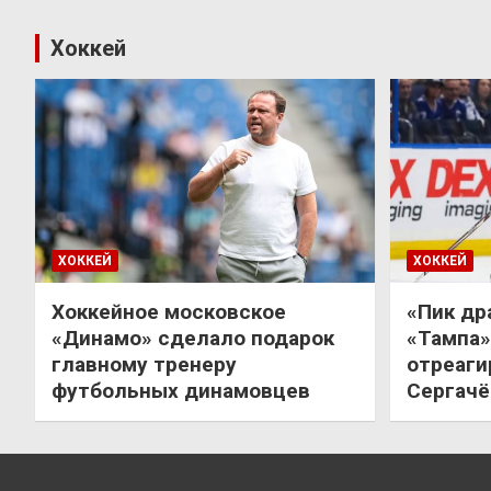
Хоккей
ХОККЕЙ
ХОККЕЙ
Хоккейное московское
«Пик др
«Динамо» сделало подарок
«Тампа»
главному тренеру
отреаги
футбольных динамовцев
Сергачё