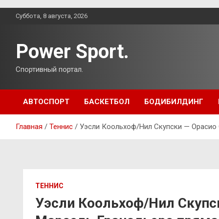
Перейти
Суббота, 8 августа, 2026
к
содержимому
Power Sport.
Спортивный портал.
АВТОСПОРТ
БАСКЕТБОЛ
БОДИБИЛДИНГ
Главная
Теннис
Уэсли Коольхоф/Нил Скупски — Орасио 
ТЕННИС
Уэсли Коольхоф/Нил Скупс