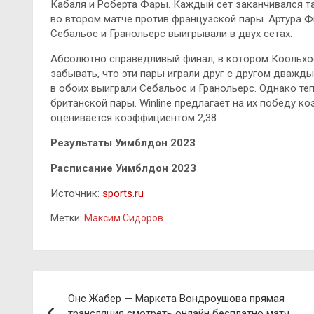
Кабаля и Роберта Фары. Каждый сет заканчивался та
во втором матче против французской пары. Артура Ф
Себальос и Гранольерс выигрывали в двух сетах.
Абсолютно справедливый финал, в котором Коольхоф
забывать, что эти пары играли друг с другом дважд
в обоих выиграли Себальос и Гранольерс. Однако те
британской пары. Winline предлагает на их победу к
оценивается коэффициентом 2,38.
Результаты Уимблдон 2023
Расписание Уимблдон 2023
Источник:
sports.ru
Метки:
Максим Сидоров
Навигация
Онс Жабер — Маркета Вондроушова прямая
по
трансляция смотреть онлайн бесплатно матч