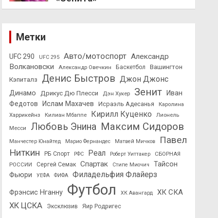
Метки
Авто/мотоспорт
Александр
UFC 290
UFC 295
Волкановски
Вашингтон
Александр Овечкин
Баскетбол
Денис Быстров
Джон Джонс
Кэпиталз
Зенит
Динамо
Иван
Дрикус Дю Плесси
Дэн Хукер
Федотов
Ислам Махачев
Исраэль Адесанья
Каролина
Кирилл Куценко
Харрикейнз
Килиан Мбаппе
Лионель
Максим Сидоров
Любовь Энина
Месси
Павел
Манчестер Юнайтед
Марио Фернандес
Матвей Мичков
Ниткин
Реал
РБ Спорт
СБОРНАЯ
РФС
Роберт Уиттакер
Спартак
Тайсон
РОССИИ
Сергей Семак
Стипе Миочич
Филадельфия Флайерз
Фьюри
УЕФА
ФИФА
Футбол
ХК СКА
Фрэнсис Нганну
ХК Авангард
ХК ЦСКА
Эксклюзив
Яир Родригес