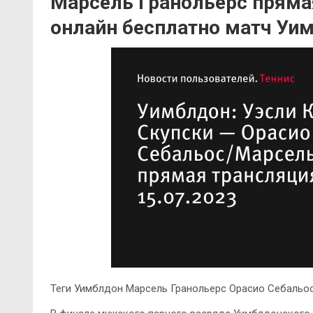
Марсель Гранольерс пряма
онлайн бесплатно матч Уим
Теги Уимблдон Марсель Гранольерс Орасио Себальос