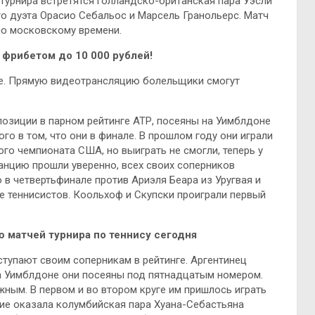
турнира встретятся голландско-британская пара Уэсли
о дуэта Орасио Себальос и Марсель Гранольерс. Матч
 по московскому времени.
фрибетом до 10 000 рублей!
те. Прямую видеотрансляцию болельщики смогут
позиции в парном рейтинге АТР, посеяны на Уимблдоне
го в том, что они в финале. В прошлом году они играли
го чемпионата США, но выиграть не смогли, теперь у
анцию прошли уверенно, всех своих соперников
 в четвертьфинале против Ариэля Беара из Уругвая и
е теннисистов. Коольхоф и Скупски проиграли первый
 матчей турнира по теннису сегодня
тупают своим соперникам в рейтинге. Аргентинец
на Уимблдоне они посеяны под пятнадцатым номером.
жным. В первом и во втором круге им пришлось играть
ние оказала колумбийская пара Хуана-Себастьяна