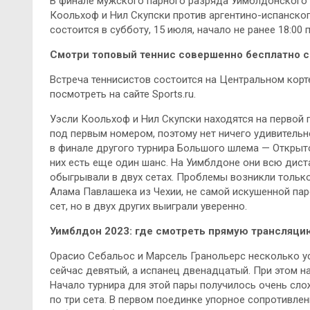
В финале мужского парного разряда Уимблдонского 
Коольхоф и Нил Скупски против аргентино-испанског
состоится в субботу, 15 июля, начало не ранее 18:00
Смотри топовый теннис совершенно бесплатно с 
Встреча теннисистов состоится на Центральном кор
посмотреть на сайте Sports.ru.
Уэсли Коольхоф и Нил Скупски находятся на первой 
под первым номером, поэтому нет ничего удивительно
в финале другого турнира Большого шлема — Открыто
них есть еще один шанс. На Уимблдоне они всю дист
обыгрывали в двух сетах. Проблемы возникли только
Алама Павлашека из Чехии, не самой искушенной пар
сет, но в двух других выиграли уверенно.
Уимблдон 2023: где смотреть прямую трансляцию
Орасио Себальос и Марсель Гранольерс несколько ус
сейчас девятый, а испанец двенадцатый. При этом 
Начало турнира для этой пары получилось очень сло
по три сета. В первом поединке упорное сопротивле