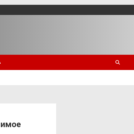
А
бимое