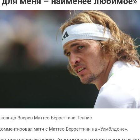
а для меня – наименее любимое»
ксандр Зверев Маттео Берреттини Теннис
омментировал матч с Маттео Берреттини на «Уимблдоне».