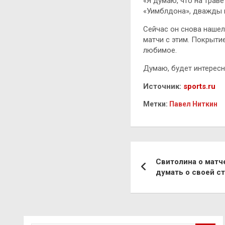
«Я думаю, что на траве
«Уимблдона», дважды в
Сейчас он снова нашел
матчи с этим. Покрыти
любимое.
Думаю, будет интересн
Источник:
sports.ru
Метки:
Павел Ниткин
Навигация
Свитолина о матч
по
думать о своей с
записям