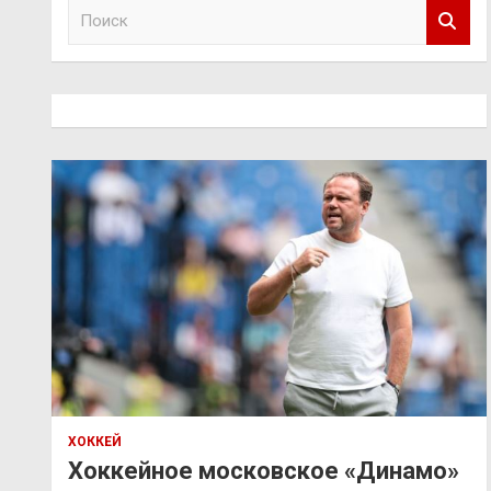
П
о
и
с
к
ХОККЕЙ
Хоккейное московское «Динамо»