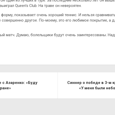
 он один из лучших в туре. За последние несколько лет он выш
ыиграл Queen’s Club. На траве он невероятен.
 форму, показывает очень хороший теннис. И нельзя сравнива
е совершенно другое. По-моему, это его любимое покрытие, а д
ый матч. Думаю, болельщики будут очень заинтересованы. Над
е с Азаренко: «Буду
Синнер о победе в 3-м к
тране»
«У меня были неб