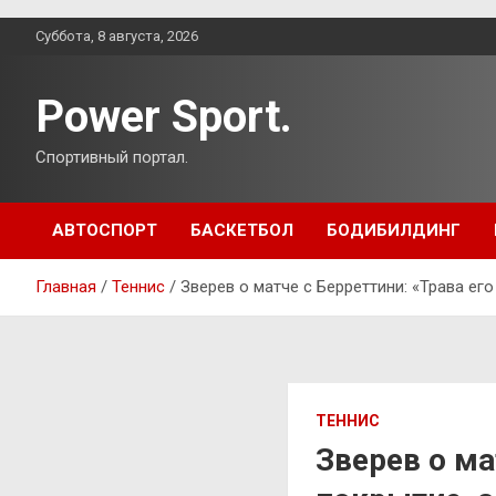
Перейти
Суббота, 8 августа, 2026
к
содержимому
Power Sport.
Спортивный портал.
АВТОСПОРТ
БАСКЕТБОЛ
БОДИБИЛДИНГ
Главная
Теннис
Зверев о матче с Берреттини: «Трава е
ТЕННИС
Зверев о ма