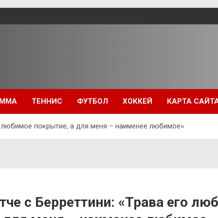
ММА
ТЕННИС
ФУТБОЛ
ХОККЕЙ
КАРТА САЙТ
го любимое покрытие, а для меня – наименее любимое»
тче с Берреттини: «Трава его лю