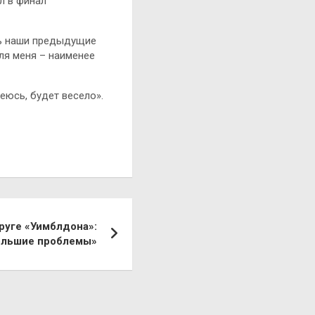
ел в финал
ть наши предыдущие
ля меня – наименее
еюсь, будет весело».
руге «Уимблдона»:
ольшие проблемы»