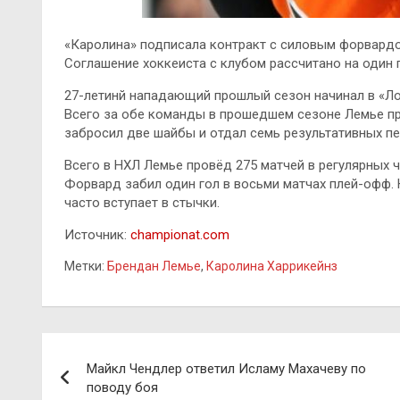
«Каролина» подписала контракт с силовым форвар
Соглашение хоккеиста с клубом рассчитано на один 
27-летинй нападающий прошлый сезон начинал в «Л
Всего за обе команды в прошедшем сезоне Лемье пр
забросил две шайбы и отдал семь результативных пе
Всего в НХЛ Лемье провёд 275 матчей в регулярных ч
Форвард забил один гол в восьми матчах плей-офф.
часто вступает в стычки.
Источник:
championat.com
Метки:
Брендан Лемье
,
Каролина Харрикейнз
Навигация
Майкл Чендлер ответил Исламу Махачеву по
по
поводу боя