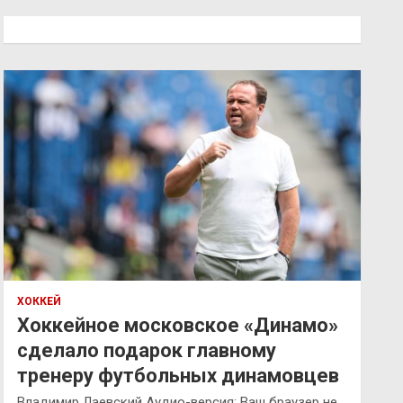
с
к
ХОККЕЙ
Хоккейное московское «Динамо»
сделало подарок главному
тренеру футбольных динамовцев
Владимир Лаевский Аудио-версия: Ваш браузер не