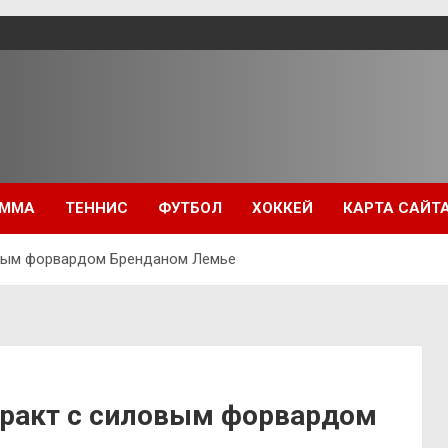
ММА
ТЕННИС
ФУТБОЛ
ХОККЕЙ
КАРТА САЙТ
овым форвардом Бренданом Лемье
тракт с силовым форвардом