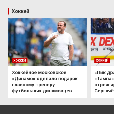
Хоккей
ХОККЕЙ
ХОККЕЙ
Хоккейное московское
«Пик др
«Динамо» сделало подарок
«Тампа»
главному тренеру
отреаги
футбольных динамовцев
Сергачё