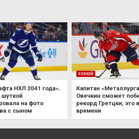
ХОККЕЙ
афта НХЛ 2041 года».
Капитан «Металлурга
 шуткой
Овечкин сможет поб
ровала на фото
рекорд Гретцки, это 
ва с сыном
времени