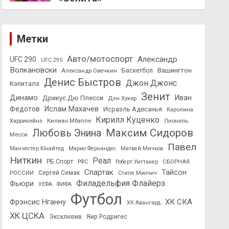
Метки
Авто/мотоспорт
Александр
UFC 290
UFC 295
Волкановски
Вашингтон
Александр Овечкин
Баскетбол
Денис Быстров
Джон Джонс
Кэпиталз
Зенит
Динамо
Иван
Дрикус Дю Плесси
Дэн Хукер
Федотов
Ислам Махачев
Исраэль Адесанья
Каролина
Кирилл Куценко
Харрикейнз
Килиан Мбаппе
Лионель
Максим Сидоров
Любовь Энина
Месси
Павел
Манчестер Юнайтед
Марио Фернандес
Матвей Мичков
Ниткин
Реал
РБ Спорт
СБОРНАЯ
РФС
Роберт Уиттакер
Спартак
Тайсон
РОССИИ
Сергей Семак
Стипе Миочич
Филадельфия Флайерз
Фьюри
УЕФА
ФИФА
Футбол
ХК СКА
Фрэнсис Нганну
ХК Авангард
ХК ЦСКА
Эксклюзив
Яир Родригес