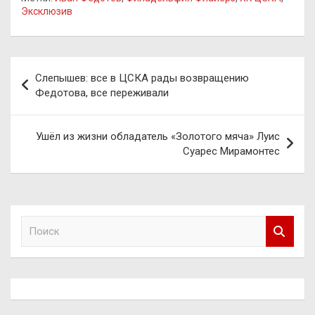
Эксклюзив
Навигация
Слепышев: все в ЦСКА рады возвращению
по
Федотова, все переживали
записям
Ушёл из жизни обладатель «Золотого мяча» Луис
Суарес Мирамонтес
П
о
и
с
к