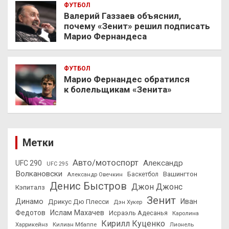
ФУТБОЛ
Валерий Газзаев объяснил,
почему «Зенит» решил подписать
Марио Фернандеса
ФУТБОЛ
Марио Фернандес обратился
к болельщикам «Зенита»
Метки
Авто/мотоспорт
Александр
UFC 290
UFC 295
Волкановски
Вашингтон
Александр Овечкин
Баскетбол
Денис Быстров
Джон Джонс
Кэпиталз
Зенит
Динамо
Иван
Дрикус Дю Плесси
Дэн Хукер
Федотов
Ислам Махачев
Исраэль Адесанья
Каролина
Кирилл Куценко
Харрикейнз
Килиан Мбаппе
Лионель