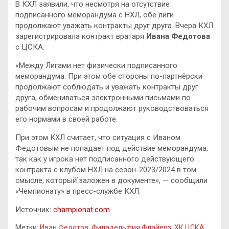
В КХЛ заявили, что несмотря на отсутствие
подписанного меморандума с НХЛ, обе лиги
продолжают уважать контракты друг друга. Вчера КХЛ
зарегистрировала контракт вратаря
Ивана Федотова
с ЦСКА.
«Между Лигами нет физически подписанного
меморандума. При этом обе стороны по-партнёрски
продолжают соблюдать и уважать контракты друг
друга, обмениваться электронными письмами по
рабочим вопросам и продолжают руководствоваться
его нормами в своей работе.
При этом КХЛ считает, что ситуация с Иваном
Федотовым не попадает под действие меморандума,
так как у игрока нет подписанного действующего
контракта с клубом НХЛ на сезон-2023/2024 в том
смысле, который̆ заложен в документе», — сообщили
«Чемпионату» в пресс-службе КХЛ.
Источник:
championat.com
Метки:
Иван Федотов
,
Филадельфия Флайерз
,
ХК ЦСКА
,