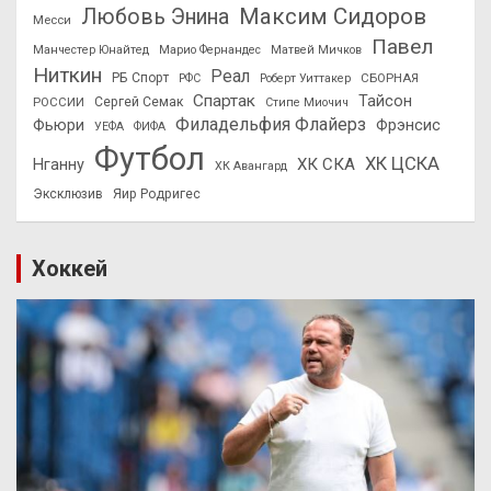
Максим Сидоров
Любовь Энина
Месси
Павел
Манчестер Юнайтед
Марио Фернандес
Матвей Мичков
Ниткин
Реал
РБ Спорт
СБОРНАЯ
РФС
Роберт Уиттакер
Спартак
Тайсон
РОССИИ
Сергей Семак
Стипе Миочич
Филадельфия Флайерз
Фьюри
Фрэнсис
УЕФА
ФИФА
Футбол
ХК ЦСКА
ХК СКА
Нганну
ХК Авангард
Эксклюзив
Яир Родригес
Хоккей