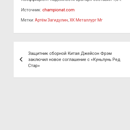
Источник:
championat.com
Метки:
Артём Загидулин
,
ХК Металлург Мг
Навигация
Защитник сборной Китая Джейсон Фрэм
по
заключил новое соглашение с «Куньлунь Ред
Стар»
записям