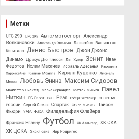
Метки
Авто/мотоспорт
Александр
UFC 290
UFC 295
Волкановски
Вашингтон
Александр Овечкин
Баскетбол
Денис Быстров
Джон Джонс
Кэпиталз
Зенит
Динамо
Иван
Дрикус Дю Плесси
Дэн Хукер
Федотов
Ислам Махачев
Исраэль Адесанья
Каролина
Кирилл Куценко
Харрикейнз
Килиан Мбаппе
Лионель
Максим Сидоров
Любовь Энина
Месси
Павел
Манчестер Юнайтед
Марио Фернандес
Матвей Мичков
Ниткин
Реал
РБ Спорт
СБОРНАЯ
РФС
Роберт Уиттакер
Спартак
Тайсон
РОССИИ
Сергей Семак
Стипе Миочич
Филадельфия Флайерз
Фьюри
УЕФА
ФИФА
Футбол
ХК СКА
Фрэнсис Нганну
ХК Авангард
ХК ЦСКА
Эксклюзив
Яир Родригес