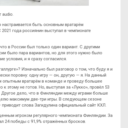
 audio.
о настраивается быть основным вратарём
 2021 года россиянин выступал в чемпионате
 что в России был только один вариант. С другими
сии было пара вариантов, но для этого нужно было
е условия, и я сразу согласился.
аллурге»? Изначально был разговор о том, что буду я и
ски поровну: одну игру — он, другую — я. На данный
ым опытным вратарём в команде и проведу большее
 к этому не готов. Но, выступая за «Лукко», провёл 53
. Другое дело, что в Финляндии между играми больше
еделю максимум две-три игры. В следующем сезоне
— приводит слова Загидулина официальный сайт КХЛ.
ценным игроком регулярного чемпионата Финляндии. За
ал 24 победы с 91,9% отражённых бросков.