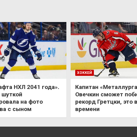
ХОККЕЙ
афта НХЛ 2041 года».
Капитан «Металлурга
 шуткой
Овечкин сможет поб
ровала на фото
рекорд Гретцки, это 
ва с сыном
времени