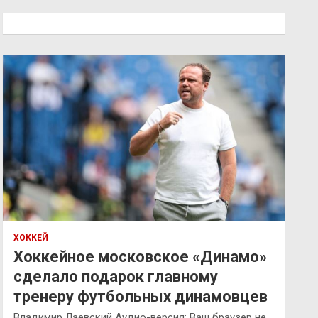
с
к
ХОККЕЙ
Хоккейное московское «Динамо»
сделало подарок главному
тренеру футбольных динамовцев
Владимир Лаевский Аудио-версия: Ваш браузер не