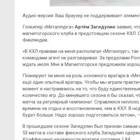
Аудио-версия: Ваш браузер не поддерживает элемент
Голкипер «Металлурга»
Артём Загидулин
заявил, чт
магнитогорского клуба в предстоящем сезоне КХЛ. С
Финляндии.
«В КХЛ правами на меня располагал «Металлург», так
командами агент не разговаривал. За пределами Рос
ждать июля. Мне в Магнитогорске предложили хороши
Планируют ли меня на роль основного вратаря в «Мет
ещё один опытный вратарь. Чтобы мы играли практиче
момент я настраиваюсь на то, что буду единственн
количество игр. До минувшего сезона я бы сказал, что
матча за регулярный чемпионат. Справлялся неплохо
времени на отдых и восстановления, чем в КХЛ. В н
будет больше. Надо хорошо подготовиться летом», 
В прошедшем сезоне Загидулин был признан самым 
53 матча в составе финского клуба Загидулин одерж
Коэффициент надёжности вратаря составил 1,84.