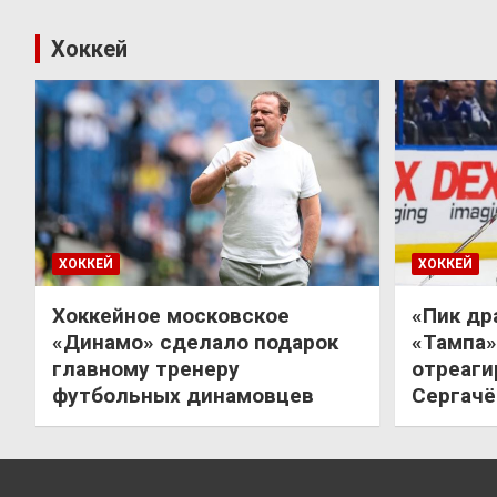
Хоккей
ХОККЕЙ
ХОККЕЙ
Хоккейное московское
«Пик др
«Динамо» сделало подарок
«Тампа»
главному тренеру
отреаги
футбольных динамовцев
Сергачё