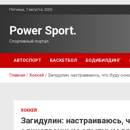
Перейти
Пятница, 7 августа, 2026
к
содержимому
Power Sport.
Спортивный портал.
АВТОСПОРТ
БАСКЕТБОЛ
БОДИБИЛДИНГ
Главная
Хоккей
Загидулин: настраиваюсь, что буду ос
ХОККЕЙ
Загидулин: настраиваюсь, 