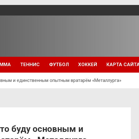
ММА
ТЕННИС
ФУТБОЛ
ХОККЕЙ
КАРТА САЙТ
новным и единственным опытным вратарём «Металлурга»
что буду основным и