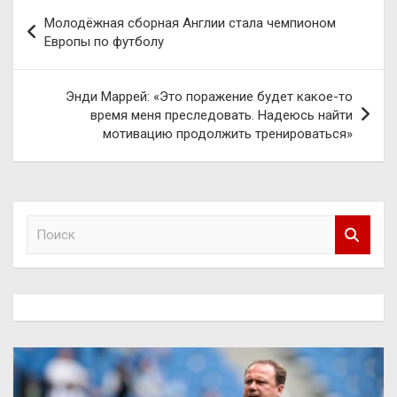
Навигация
Молодёжная сборная Англии стала чемпионом
по
Европы по футболу
записям
Энди Маррей: «Это поражение будет какое-то
время меня преследовать. Надеюсь найти
мотивацию продолжить тренироваться»
П
о
и
с
к