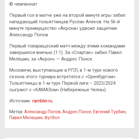
© чемпионат
Первый гол в матче уже на второй минуте игры забил
нападающий тольяттинцев Руслан Апеков. На 56-й
минуте преимущество «Акрона» удвоил защитник
Александр Попов.
Первый товарищеский матч между этими командами
завершился вничью (1:1). За «Спартак» забил Павел
Мелёшин, за «Акрон» — Андрес Понсе.
Москвичи, выступающие в РПЛ, в 1-м туре нового
сезона этого турнира встретятся с «Оренбургом».
Тольяттинцы в 1-м туре Первой лиги – 2023/2024
сыграют с «КАМАЗом» (Набережные Челны).
Источник:
rambler.ru
Метки:
Александр Попов
,
Андрес Понсе
,
Евгений Турбин
,
Павел Мелешин
,
Футбол