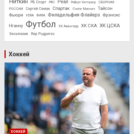
Ниткин
Реал
РБ Спорт
СБОРНАЯ
РФС
Роберт Уиттакер
Спартак
Тайсон
РОССИИ
Сергей Семак
Стипе Миочич
Филадельфия Флайерз
Фьюри
Фрэнсис
УЕФА
ФИФА
Футбол
ХК ЦСКА
ХК СКА
Нганну
ХК Авангард
Эксклюзив
Яир Родригес
Хоккей
ХОККЕЙ