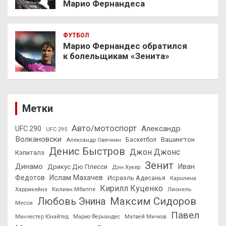
Марио Фернандеса
ФУТБОЛ
Марио Фернандес обратился
к болельщикам «Зенита»
Метки
Авто/мотоспорт
Александр
UFC 290
UFC 295
Волкановски
Вашингтон
Александр Овечкин
Баскетбол
Денис Быстров
Джон Джонс
Кэпиталз
Зенит
Динамо
Иван
Дрикус Дю Плесси
Дэн Хукер
Федотов
Ислам Махачев
Исраэль Адесанья
Каролина
Кирилл Куценко
Харрикейнз
Килиан Мбаппе
Лионель
Максим Сидоров
Любовь Энина
Месси
Павел
Манчестер Юнайтед
Марио Фернандес
Матвей Мичков