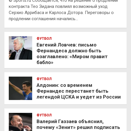
© Sports.ru Сообщается, что на решение о продлении
контракта Тео Зидана повлиял возможный уход
Серхио Аррибаса и Карлоса Дотора. Переговоры о
продлении соглашения начались…
ФУТБОЛ
Евгений Ловчев: письмо
Фернандеса должно быть
озаглавлено: «Миром правит
бабло»
ФУТБОЛ
Алдонин: со временем
Фернандес перестанет быть
легендой ЦСКА и уедет из России
ФУТБОЛ
Валерий Газзаев объяснил,
почему «Зенит» решил подписать