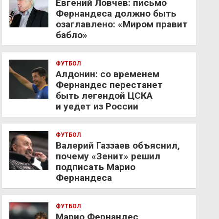
Евгений Ловчев: письмо
Фернандеса должно быть
озаглавлено: «Миром правит
бабло»
ФУТБОЛ
Алдонин: со временем
Фернандес перестанет
быть легендой ЦСКА
и уедет из России
ФУТБОЛ
Валерий Газзаев объяснил,
почему «Зенит» решил
подписать Марио
Фернандеса
ФУТБОЛ
Марио Фернандес