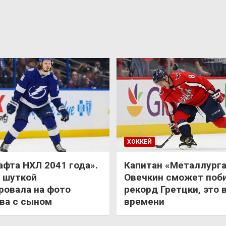
ХОККЕЙ
афта НХЛ 2041 года».
Капитан «Металлурга
 шуткой
Овечкин сможет поб
ровала на фото
рекорд Гретцки, это 
ва с сыном
времени