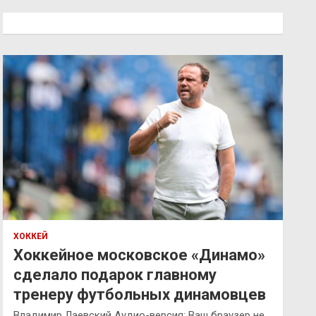
с
к
ХОККЕЙ
Хоккейное московское «Динамо»
сделало подарок главному
тренеру футбольных динамовцев
Владимир Лаевский Аудио-версия: Ваш браузер не