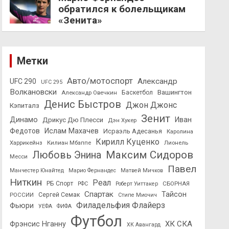
обратился к болельщикам
«Зенита»
Метки
Авто/мотоспорт
Александр
UFC 290
UFC 295
Волкановски
Вашингтон
Александр Овечкин
Баскетбол
Денис Быстров
Джон Джонс
Кэпиталз
Зенит
Динамо
Иван
Дрикус Дю Плесси
Дэн Хукер
Федотов
Ислам Махачев
Исраэль Адесанья
Каролина
Кирилл Куценко
Харрикейнз
Килиан Мбаппе
Лионель
Максим Сидоров
Любовь Энина
Месси
Павел
Манчестер Юнайтед
Марио Фернандес
Матвей Мичков
Ниткин
Реал
РБ Спорт
СБОРНАЯ
РФС
Роберт Уиттакер
Спартак
Тайсон
РОССИИ
Сергей Семак
Стипе Миочич
Филадельфия Флайерз
Фьюри
УЕФА
ФИФА
Футбол
ХК СКА
Фрэнсис Нганну
ХК Авангард