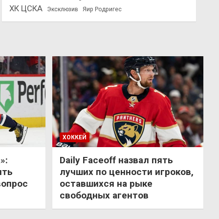
ХК ЦСКА
Эксклюзив
Яир Родригес
ХОККЕЙ
»:
Daily Faceoff назвал пять
ить
лучших по ценности игроков,
вопрос
оставшихся на рыке
свободных агентов