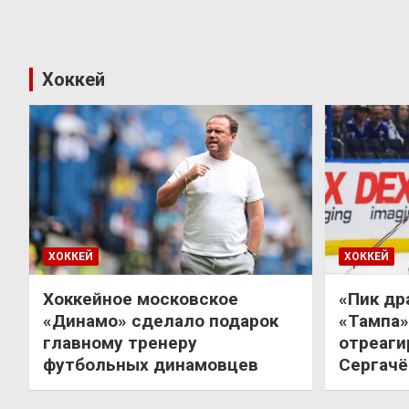
Хоккей
ХОККЕЙ
ХОККЕЙ
Хоккейное московское
«Пик др
«Динамо» сделало подарок
«Тампа»
главному тренеру
отреаги
футбольных динамовцев
Сергачё