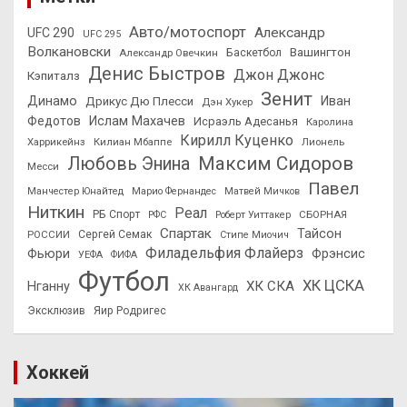
Авто/мотоспорт
Александр
UFC 290
UFC 295
Волкановски
Вашингтон
Александр Овечкин
Баскетбол
Денис Быстров
Джон Джонс
Кэпиталз
Зенит
Динамо
Иван
Дрикус Дю Плесси
Дэн Хукер
Федотов
Ислам Махачев
Исраэль Адесанья
Каролина
Кирилл Куценко
Харрикейнз
Килиан Мбаппе
Лионель
Максим Сидоров
Любовь Энина
Месси
Павел
Манчестер Юнайтед
Марио Фернандес
Матвей Мичков
Ниткин
Реал
РБ Спорт
СБОРНАЯ
РФС
Роберт Уиттакер
Спартак
Тайсон
РОССИИ
Сергей Семак
Стипе Миочич
Филадельфия Флайерз
Фьюри
Фрэнсис
УЕФА
ФИФА
Футбол
ХК ЦСКА
ХК СКА
Нганну
ХК Авангард
Эксклюзив
Яир Родригес
Хоккей