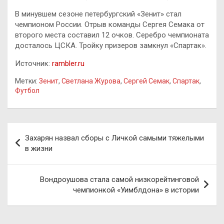
В минувшем сезоне петербургский «Зенит» стал
чемпионом России. Отрыв команды Сергея Семака от
второго места составил 12 очков. Серебро чемпионата
досталось ЦСКА. Тройку призеров замкнул «Спартак».
Источник:
rambler.ru
Метки:
Зенит
,
Светлана Журова
,
Сергей Семак
,
Спартак
,
Футбол
Навигация
Захарян назвал сборы с Личкой самыми тяжелыми
по
в жизни
записям
Вондроушова стала самой низкорейтинговой
чемпионкой «Уимблдона» в истории