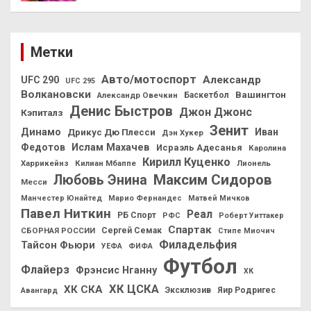
Метки
Авто/мотоспорт
Александр
UFC 290
UFC 295
Волкановски
Вашингтон
Александр Овечкин
Баскетбол
Денис Быстров
Джон Джонс
Кэпиталз
Зенит
Динамо
Иван
Дрикус Дю Плесси
Дэн Хукер
Федотов
Ислам Махачев
Исраэль Адесанья
Каролина
Кирилл Куценко
Харрикейнз
Килиан Мбаппе
Лионель
Максим Сидоров
Любовь Энина
Месси
Манчестер Юнайтед
Марио Фернандес
Матвей Мичков
Павел Ниткин
Реал
РБ Спорт
РФС
Роберт Уиттакер
Спартак
СБОРНАЯ РОССИИ
Сергей Семак
Стипе Миочич
Филадельфия
Тайсон Фьюри
УЕФА
ФИФА
Футбол
Флайерз
Фрэнсис Нганну
ХК
ХК ЦСКА
ХК СКА
Эксклюзив
Яир Родригес
Авангард