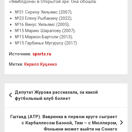
«Уимблдона» в Открытой эре. Она обошла:
№31 Серену Уильямс (2007);
№23 Елену Рыбакину (2022);
№16 Винус Уильямс (2005);
№15 Марию Шарапову (2007);
№15 Марион Бартоли (2013);
№15 Гарбинье Мугурусу (2017).
Источник:
sports.ru
Метки:
Кирилл Куценко
Навигация
Депутат Журова рассказала, за какой
по
футбольный клуб болеет
записям
Гштаад (ATP). Вавринка в первом круге сыграет
с Карбаллесом Баэной, Тим – с Мюллером,
Фоньини может выйти на Сонего