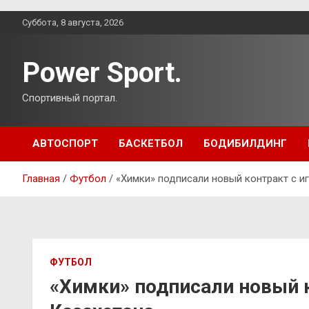
Перейти
Суббота, 8 августа, 2026
к
содержимому
Power Sport.
Спортивный портал.
АВТОСПОРТ
БАСКЕТБОЛ
БОДИБИЛДИНГ
Главная
Футбол
«Химки» подписали новый контракт с и
ФУТБОЛ
«Химки» подписали новый к