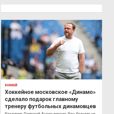
с
к
ХОККЕЙ
Хоккейное московское «Динамо»
сделало подарок главному
тренеру футбольных динамовцев
Владимир Лаевский Аудио-версия: Ваш браузер не