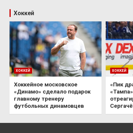
Хоккей
ХОККЕЙ
ХОККЕЙ
Хоккейное московское
«Пик др
«Динамо» сделало подарок
«Тампа»
главному тренеру
отреаги
футбольных динамовцев
Сергачё