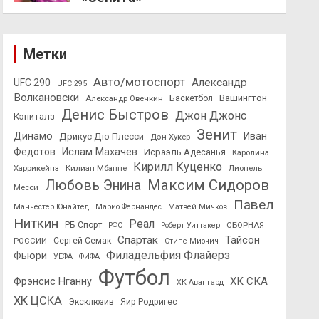
Метки
Авто/мотоспорт
Александр
UFC 290
UFC 295
Волкановски
Вашингтон
Александр Овечкин
Баскетбол
Денис Быстров
Джон Джонс
Кэпиталз
Зенит
Динамо
Иван
Дрикус Дю Плесси
Дэн Хукер
Федотов
Ислам Махачев
Исраэль Адесанья
Каролина
Кирилл Куценко
Харрикейнз
Килиан Мбаппе
Лионель
Максим Сидоров
Любовь Энина
Месси
Павел
Манчестер Юнайтед
Марио Фернандес
Матвей Мичков
Ниткин
Реал
РБ Спорт
СБОРНАЯ
РФС
Роберт Уиттакер
Спартак
Тайсон
РОССИИ
Сергей Семак
Стипе Миочич
Филадельфия Флайерз
Фьюри
УЕФА
ФИФА
Футбол
ХК СКА
Фрэнсис Нганну
ХК Авангард
ХК ЦСКА
Эксклюзив
Яир Родригес