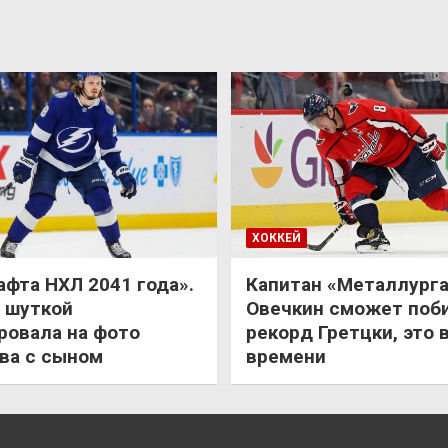
ХОККЕЙ
афта НХЛ 2041 года».
Капитан «Металлурга
 шуткой
Овечкин сможет поб
ровала на фото
рекорд Гретцки, это 
ва с сыном
времени