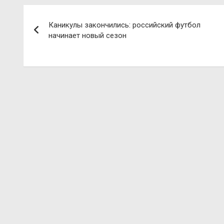
Навигация
Каникулы закончились: российский футбол
по
начинает новый сезон
записям