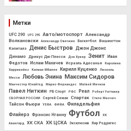
Метки
Авто/мотоспорт
Александр
UFC 290
UFC 295
Волкановски
Вашингтон
Александр Овечкин
Баскетбол
Денис Быстров
Джон Джонс
Кэпиталз
Зенит
Динамо
Иван
Дрикус Дю Плесси
Дэн Хукер
Федотов
Ислам Махачев
Исраэль Адесанья
Каролина
Кирилл Куценко
Харрикейнз
Килиан Мбаппе
Лионель
Максим Сидоров
Любовь Энина
Месси
Манчестер Юнайтед
Марио Фернандес
Матвей Мичков
Павел Ниткин
Реал
РБ Спорт
РФС
Роберт Уиттакер
Спартак
СБОРНАЯ РОССИИ
Сергей Семак
Стипе Миочич
Филадельфия
Тайсон Фьюри
УЕФА
ФИФА
Футбол
Флайерз
Фрэнсис Нганну
ХК
ХК ЦСКА
ХК СКА
Эксклюзив
Яир Родригес
Авангард