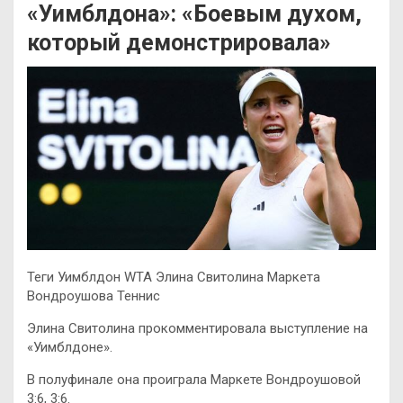
«Уимблдона»: «Боевым духом,
который демонстрировала»
Теги Уимблдон WTA Элина Свитолина Маркета
Вондроушова Теннис
Элина Свитолина прокомментировала выступление на
«Уимблдоне».
В полуфинале она проиграла Маркете Вондроушовой
3:6, 3:6.