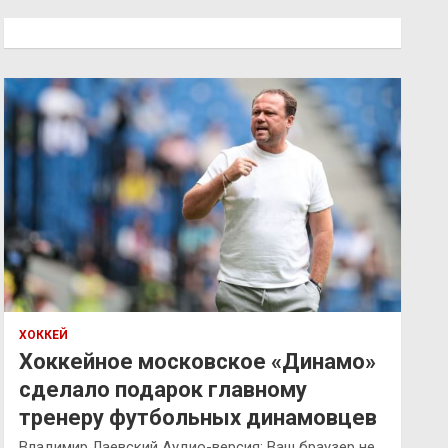
с
к
ХОККЕЙ
Хоккейное московское «Динамо»
сделало подарок главному
тренеру футбольных динамовцев
Владимир Лаевский Аудио-версия: Ваш браузер не