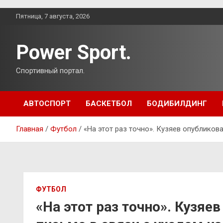
Перейти
Пятница, 7 августа, 2026
к
содержимому
Power Sport.
Спортивный портал.
АВТОСПОРТ
БАСКЕТБОЛ
БОДИБИЛДИНГ
Главная
Футбол
«На этот раз точно». Кузяев опубликов
ФУТБОЛ
«На этот раз точно». Кузя