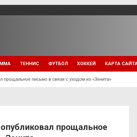
ММА
ТЕННИС
ФУТБОЛ
ХОККЕЙ
КАРТА САЙТ
ал прощальное письмо в связи с уходом из «Зенита»
ев опубликовал прощальное