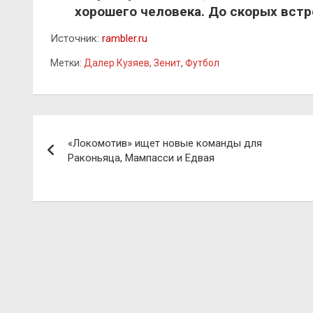
хорошего человека. До скорых встре
Источник:
rambler.ru
Метки:
Далер Кузяев
,
Зенит
,
Футбол
Навигация
«Локомотив» ищет новые команды для
по
Раконьяца, Мампасси и Едвая
записям