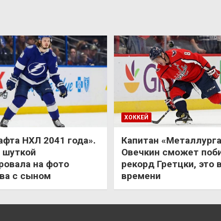
ХОККЕЙ
афта НХЛ 2041 года».
Капитан «Металлурга
 шуткой
Овечкин сможет поб
ровала на фото
рекорд Гретцки, это 
ва с сыном
времени