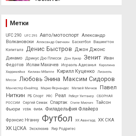
Метки
Авто/мотоспорт
Александр
UFC 290
UFC 295
Волкановски
Вашингтон
Александр Овечкин
Баскетбол
Денис Быстров
Джон Джонс
Кэпиталз
Зенит
Динамо
Иван
Дрикус Дю Плесси
Дэн Хукер
Федотов
Ислам Махачев
Исраэль Адесанья
Каролина
Кирилл Куценко
Харрикейнз
Килиан Мбаппе
Лионель
Максим Сидоров
Любовь Энина
Месси
Павел
Манчестер Юнайтед
Марио Фернандес
Матвей Мичков
Ниткин
Реал
РБ Спорт
СБОРНАЯ
РФС
Роберт Уиттакер
Спартак
Тайсон
РОССИИ
Сергей Семак
Стипе Миочич
Филадельфия Флайерз
Фьюри
УЕФА
ФИФА
Футбол
ХК СКА
Фрэнсис Нганну
ХК Авангард
ХК ЦСКА
Эксклюзив
Яир Родригес