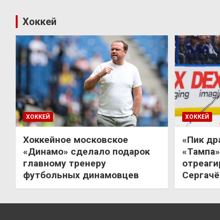
Хоккей
ХОККЕЙ
ХОККЕЙ
Хоккейное московское
«Пик др
«Динамо» сделало подарок
«Тампа»
главному тренеру
отреаги
футбольных динамовцев
Сергачё