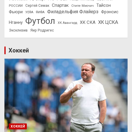
Спартак
Тайсон
РОССИИ
Сергей Семак
Стипе Миочич
Филадельфия Флайерз
Фьюри
Фрэнсис
УЕФА
ФИФА
Футбол
ХК ЦСКА
ХК СКА
Нганну
ХК Авангард
Эксклюзив
Яир Родригес
Хоккей
ХОККЕЙ