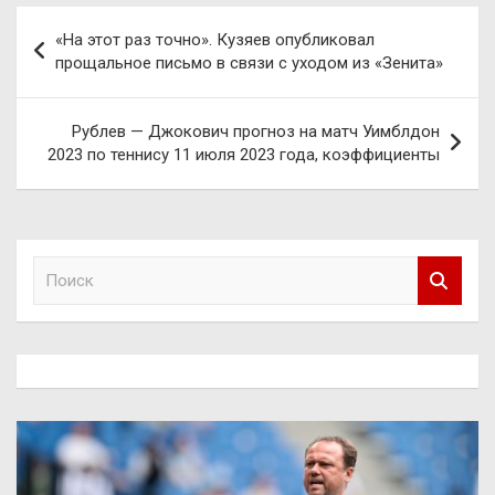
Навигация
«На этот раз точно». Кузяев опубликовал
по
прощальное письмо в связи с уходом из «Зенита»
записям
Рублев — Джокович прогноз на матч Уимблдон
2023 по теннису 11 июля 2023 года, коэффициенты
П
о
и
с
к