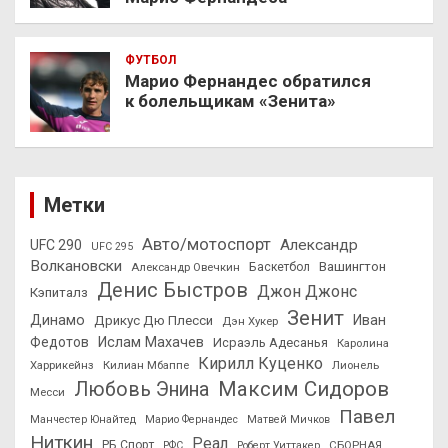
ФУТБОЛ
Марио Фернандес обратился
к болельщикам «Зенита»
Метки
Авто/мотоспорт
Александр
UFC 290
UFC 295
Волкановски
Вашингтон
Александр Овечкин
Баскетбол
Денис Быстров
Джон Джонс
Кэпиталз
Зенит
Динамо
Иван
Дрикус Дю Плесси
Дэн Хукер
Федотов
Ислам Махачев
Исраэль Адесанья
Каролина
Кирилл Куценко
Харрикейнз
Килиан Мбаппе
Лионель
Максим Сидоров
Любовь Энина
Месси
Павел
Манчестер Юнайтед
Марио Фернандес
Матвей Мичков
Ниткин
Реал
РБ Спорт
СБОРНАЯ
РФС
Роберт Уиттакер