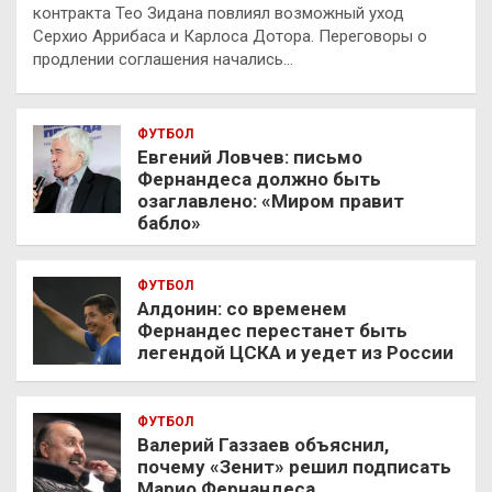
контракта Тео Зидана повлиял возможный уход
Серхио Аррибаса и Карлоса Дотора. Переговоры о
продлении соглашения начались…
ФУТБОЛ
Евгений Ловчев: письмо
Фернандеса должно быть
озаглавлено: «Миром правит
бабло»
ФУТБОЛ
Алдонин: со временем
Фернандес перестанет быть
легендой ЦСКА и уедет из России
ФУТБОЛ
Валерий Газзаев объяснил,
почему «Зенит» решил подписать
Марио Фернандеса