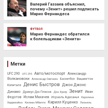
Валерий Газзаев объяснил,
почему «Зенит» решил подписать
Марио Фернандеса
ФУТБОЛ
Марио Фернандес обратился
к болельщикам «Зенита»
Метки
Авто/мотоспорт
Александр
UFC 290
UFC 295
Волкановски
Вашингтон
Александр Овечкин
Баскетбол
Денис Быстров
Джон Джонс
Кэпиталз
Зенит
Динамо
Иван
Дрикус Дю Плесси
Дэн Хукер
Федотов
Ислам Махачев
Исраэль Адесанья
Каролина
Кирилл Куценко
Харрикейнз
Килиан Мбаппе
Лионель