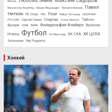
Максим Сидоров
Любовь Энина
Месси
Павел
Манчестер Юнайтед
Марио Фернандес
Матвей Мичков
Ниткин
Реал
РБ Спорт
СБОРНАЯ
РФС
Роберт Уиттакер
Спартак
Тайсон
РОССИИ
Сергей Семак
Стипе Миочич
Филадельфия Флайерз
Фьюри
Фрэнсис
УЕФА
ФИФА
Футбол
ХК ЦСКА
ХК СКА
Нганну
ХК Авангард
Эксклюзив
Яир Родригес
Хоккей