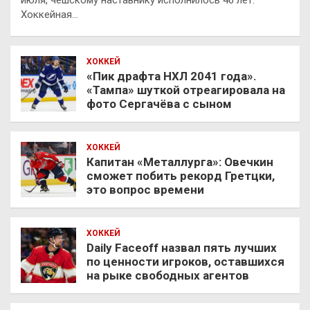
июля, чешскому наставнику исполнилось 46 лет.
Хоккейная…
ХОККЕЙ
«Пик драфта НХЛ 2041 года».
«Тампа» шуткой отреагировала на
фото Сергачёва с сыном
ХОККЕЙ
Капитан «Металлурга»: Овечкин
сможет побить рекорд Гретцки,
это вопрос времени
ХОККЕЙ
Daily Faceoff назвал пять лучших
по ценности игроков, оставшихся
на рыке свободных агентов