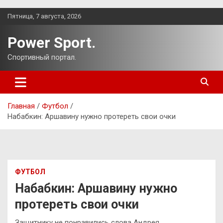
Перейти
Пятница, 7 августа, 2026
к
содержимому
Power Sport.
Спортивный портал.
Главная
Футбол
Набабкин: Аршавину нужно протереть свои очки
ФУТБОЛ
Набабкин: Аршавину нужно
протереть свои очки
Защитнику не понравились слова Андрея.