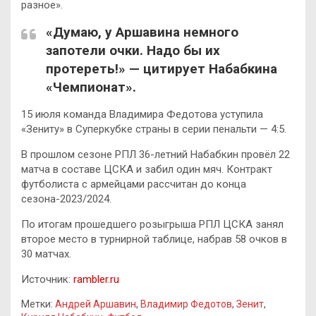
разное».
«Думаю, у Аршавина немного
запотели очки. Надо бы их
протереть!» — цитирует Набабкина
«Чемпионат».
15 июля команда Владимира Федотова уступила
«Зениту» в Суперкубке страны в серии пенальти — 4:5.
В прошлом сезоне РПЛ 36-летний Набабкин провёл 22
матча в составе ЦСКА и забил один мяч. Контракт
футболиста с армейцами рассчитан до конца
сезона-2023/2024.
По итогам прошедшего розыгрыша РПЛ ЦСКА занял
второе место в турнирной таблице, набрав 58 очков в
30 матчах.
Источник:
rambler.ru
Метки:
Андрей Аршавин
,
Владимир Федотов
,
Зенит
,