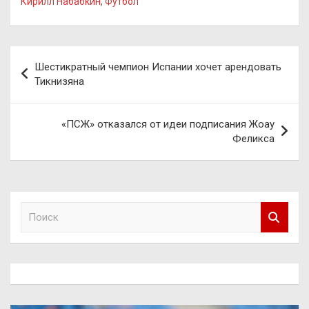
Кирилл Набабкин
,
Футбол
Навигация
Шестикратный чемпион Испании хочет арендовать
по
Тикнизяна
записям
«ПСЖ» отказался от идеи подписания Жоау
Феликса
П
о
и
с
к