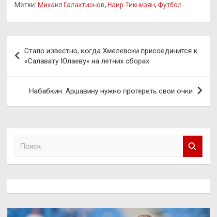
Метки:
Михаил Галактионов
,
Наир Тикнизян
,
Футбол
Навигация
Стало известно, когда Хмелевски присоединится к
по
«Салавату Юлаеву» на летних сборах
записям
Набабкин: Аршавину нужно протереть свои очки
П
о
и
с
к