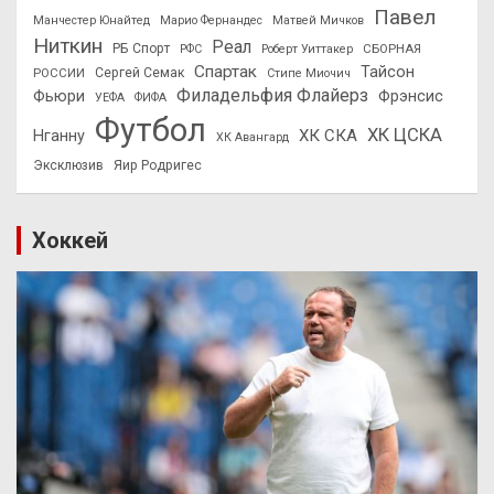
Павел
Манчестер Юнайтед
Марио Фернандес
Матвей Мичков
Ниткин
Реал
РБ Спорт
СБОРНАЯ
РФС
Роберт Уиттакер
Спартак
Тайсон
РОССИИ
Сергей Семак
Стипе Миочич
Филадельфия Флайерз
Фьюри
Фрэнсис
УЕФА
ФИФА
Футбол
ХК ЦСКА
ХК СКА
Нганну
ХК Авангард
Эксклюзив
Яир Родригес
Хоккей