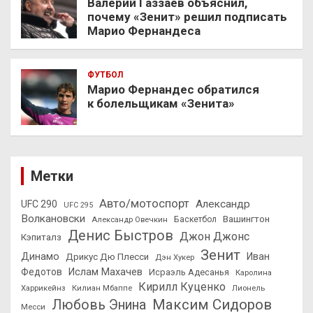
Валерий Газзаев объяснил,
почему «Зенит» решил подписать
Марио Фернандеса
ФУТБОЛ
Марио Фернандес обратился
к болельщикам «Зенита»
Метки
Авто/мотоспорт
Александр
UFC 290
UFC 295
Волкановски
Вашингтон
Александр Овечкин
Баскетбол
Денис Быстров
Джон Джонс
Кэпиталз
Зенит
Динамо
Иван
Дрикус Дю Плесси
Дэн Хукер
Федотов
Ислам Махачев
Исраэль Адесанья
Каролина
Кирилл Куценко
Харрикейнз
Килиан Мбаппе
Лионель
Максим Сидоров
Любовь Энина
Месси