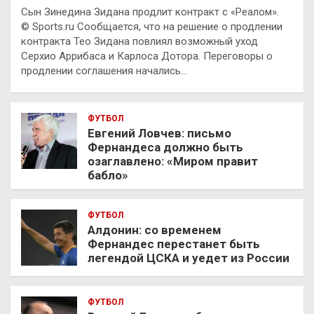
Сын Зинедина Зидана продлит контракт с «Реалом».
© Sports.ru Сообщается, что на решение о продлении
контракта Тео Зидана повлиял возможный уход
Серхио Аррибаса и Карлоса Дотора. Переговоры о
продлении соглашения начались…
ФУТБОЛ
Евгений Ловчев: письмо
Фернандеса должно быть
озаглавлено: «Миром правит
бабло»
ФУТБОЛ
Алдонин: со временем
Фернандес перестанет быть
легендой ЦСКА и уедет из России
ФУТБОЛ