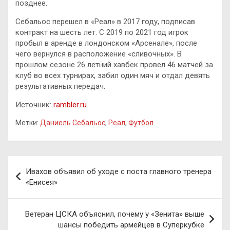
позднее.
Себальос перешел в «Реал» в 2017 году, подписав
контракт на шесть лет. C 2019 по 2021 год игрок
пробыл в аренде в лондонском «Арсенале», после
чего вернулся в расположение «сливочных». В
прошлом сезоне 26 летний хавбек провел 46 матчей за
клуб во всех турнирах, забил один мяч и отдал девять
результативных передач.
Источник:
rambler.ru
Метки:
Даниель Себальос
,
Реал
,
Футбол
Навигация
Ивахов объявил об уходе с поста главного тренера
по
«Енисея»
записям
Ветеран ЦСКА объяснил, почему у «Зенита» выше
шансы победить армейцев в Суперкубке