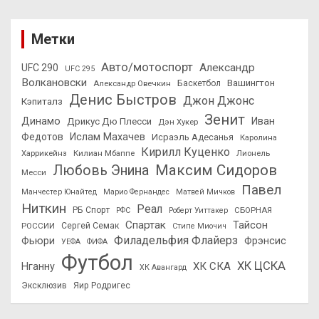
Метки
Авто/мотоспорт
Александр
UFC 290
UFC 295
Волкановски
Вашингтон
Александр Овечкин
Баскетбол
Денис Быстров
Джон Джонс
Кэпиталз
Зенит
Динамо
Иван
Дрикус Дю Плесси
Дэн Хукер
Федотов
Ислам Махачев
Исраэль Адесанья
Каролина
Кирилл Куценко
Харрикейнз
Килиан Мбаппе
Лионель
Максим Сидоров
Любовь Энина
Месси
Павел
Манчестер Юнайтед
Марио Фернандес
Матвей Мичков
Ниткин
Реал
РБ Спорт
СБОРНАЯ
РФС
Роберт Уиттакер
Спартак
Тайсон
РОССИИ
Сергей Семак
Стипе Миочич
Филадельфия Флайерз
Фьюри
Фрэнсис
УЕФА
ФИФА
Футбол
ХК ЦСКА
ХК СКА
Нганну
ХК Авангард
Эксклюзив
Яир Родригес