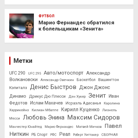
ФУТБОЛ
Марио Фернандес обратился
к болельщикам «Зенита»
Метки
Авто/мотоспорт
Александр
UFC 290
UFC 295
Волкановски
Вашингтон
Александр Овечкин
Баскетбол
Денис Быстров
Джон Джонс
Кэпиталз
Зенит
Динамо
Иван
Дрикус Дю Плесси
Дэн Хукер
Федотов
Ислам Махачев
Исраэль Адесанья
Каролина
Кирилл Куценко
Харрикейнз
Килиан Мбаппе
Лионель
Максим Сидоров
Любовь Энина
Месси
Павел
Манчестер Юнайтед
Марио Фернандес
Матвей Мичков
Ниткин
Реал
РБ Спорт
СБОРНАЯ
РФС
Роберт Уиттакер