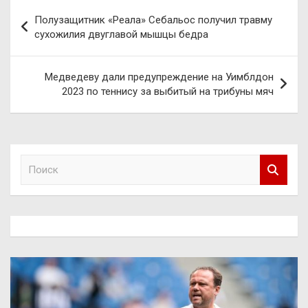
Навигация
Полузащитник «Реала» Себальос получил травму
по
сухожилия двуглавой мышцы бедра
записям
Медведеву дали предупреждение на Уимблдон
2023 по теннису за выбитый на трибуны мяч
П
о
и
с
к