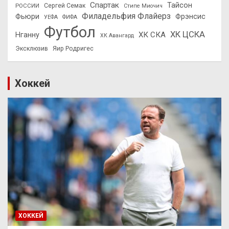
Спартак
Тайсон
РОССИИ
Сергей Семак
Стипе Миочич
Филадельфия Флайерз
Фьюри
Фрэнсис
УЕФА
ФИФА
Футбол
ХК ЦСКА
ХК СКА
Нганну
ХК Авангард
Эксклюзив
Яир Родригес
Хоккей
ХОККЕЙ