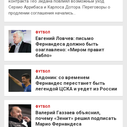
контракта Тео Зидана повлиял возможный уход
Серхио Аррибаса и Карлоса Дотора. Переговоры о
продлении соглашения начались…
ФУТБОЛ
Евгений Ловчев: письмо
Фернандеса должно быть
озаглавлено: «Миром правит
бабло»
ФУТБОЛ
Алдонин: со временем
Фернандес перестанет быть
легендой ЦСКА и уедет из России
ФУТБОЛ
Валерий Газзаев объяснил,
почему «Зенит» решил подписать
Марио Фернандеса