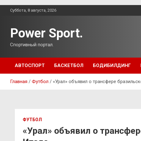
Перейти
Суббота, 8 августа, 2026
к
содержимому
Power Sport.
Спортивный портал.
АВТОСПОРТ
БАСКЕТБОЛ
БОДИБИЛДИНГ
Главная
Футбол
«Урал» объявил о трансфере бразильс
ФУТБОЛ
«Урал» объявил о трансфер