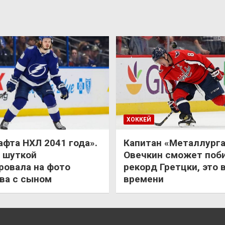
ХОККЕЙ
афта НХЛ 2041 года».
Капитан «Металлурга
 шуткой
Овечкин сможет поб
ровала на фото
рекорд Гретцки, это 
ва с сыном
времени