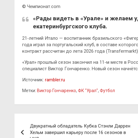
© Чемпионат.com
«Рады видеть в «Урале» и желаем у
екатеринбургского клуба.
21-летний Итало — воспитанник бразильского «Фигере
года играл за португальский клуб, в составе которог
контракт рассчитан до лета 2026 года (Transfermarkt)
«Урал» прошлый сезон закончил на 11-м месте в Рос
специалист Виктор Гончаренко. Новый сезон начнёт
Источник:
rambler.ru
Метки:
Виктор Гончаренко
,
ФК "Урал"
,
Футбол
Навигация
Двукратный обладатель Кубка Стэнли Даррен
по
Хельм завершил карьеру после 16 сезонов в