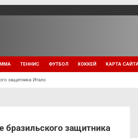
ММА
ТЕННИС
ФУТБОЛ
ХОККЕЙ
КАРТА САЙТ
кого защитника Итало
е бразильского защитника