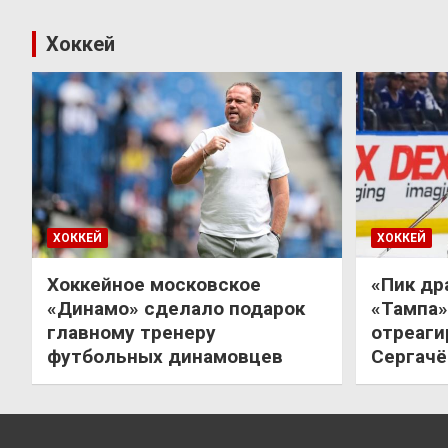
Хоккей
ХОККЕЙ
ХОККЕЙ
Хоккейное московское
«Пик др
«Динамо» сделало подарок
«Тампа»
главному тренеру
отреаги
футбольных динамовцев
Сергачё