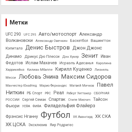
Метки
Авто/мотоспорт
Александр
UFC 290
UFC 295
Волкановски
Вашингтон
Александр Овечкин
Баскетбол
Денис Быстров
Джон Джонс
Кэпиталз
Зенит
Динамо
Иван
Дрикус Дю Плесси
Дэн Хукер
Федотов
Ислам Махачев
Исраэль Адесанья
Каролина
Кирилл Куценко
Харрикейнз
Килиан Мбаппе
Лионель
Максим Сидоров
Любовь Энина
Месси
Павел
Манчестер Юнайтед
Марио Фернандес
Матвей Мичков
Ниткин
Реал
РБ Спорт
СБОРНАЯ
РФС
Роберт Уиттакер
Спартак
Тайсон
РОССИИ
Сергей Семак
Стипе Миочич
Филадельфия Флайерз
Фьюри
УЕФА
ФИФА
Футбол
ХК СКА
Фрэнсис Нганну
ХК Авангард
ХК ЦСКА
Эксклюзив
Яир Родригес