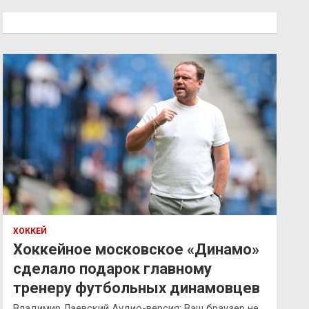
с
к
ХОККЕЙ
Хоккейное московское «Динамо»
сделало подарок главному
тренеру футбольных динамовцев
Владимир Лаевский Аудио-версия: Ваш браузер не