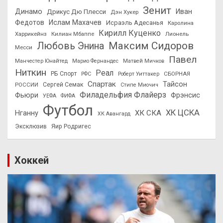
Зенит
Динамо
Иван
Дрикус Дю Плесси
Дэн Хукер
Федотов
Ислам Махачев
Исраэль Адесанья
Каролина
Кирилл Куценко
Харрикейнз
Килиан Мбаппе
Лионель
Максим Сидоров
Любовь Энина
Месси
Павел
Манчестер Юнайтед
Марио Фернандес
Матвей Мичков
Ниткин
Реал
РБ Спорт
СБОРНАЯ
РФС
Роберт Уиттакер
Спартак
Тайсон
РОССИИ
Сергей Семак
Стипе Миочич
Филадельфия Флайерз
Фьюри
Фрэнсис
УЕФА
ФИФА
Футбол
ХК ЦСКА
ХК СКА
Нганну
ХК Авангард
Эксклюзив
Яир Родригес
Хоккей