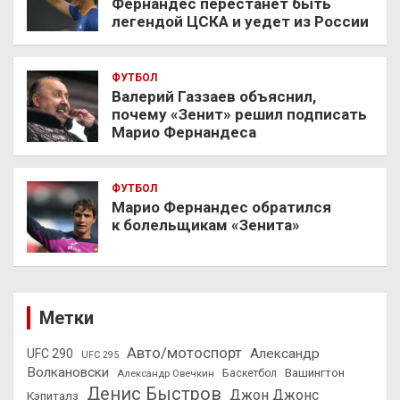
Фернандес перестанет быть
легендой ЦСКА и уедет из России
ФУТБОЛ
Валерий Газзаев объяснил,
почему «Зенит» решил подписать
Марио Фернандеса
ФУТБОЛ
Марио Фернандес обратился
к болельщикам «Зенита»
Метки
Авто/мотоспорт
Александр
UFC 290
UFC 295
Волкановски
Вашингтон
Александр Овечкин
Баскетбол
Денис Быстров
Джон Джонс
Кэпиталз