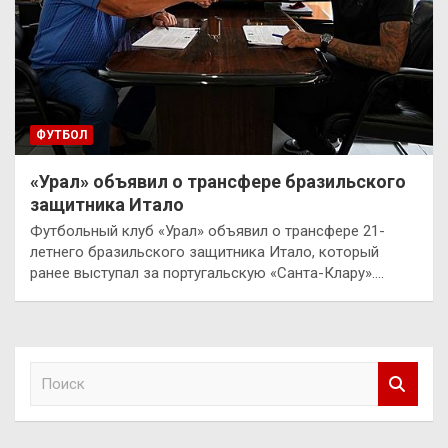
ФУТБОЛ
«Урал» объявил о трансфере бразильского
защитника Итало
Футбольный клуб «Урал» объявил о трансфере 21-
летнего бразильского защитника Итало, который
ранее выступал за португальскую «Санта-Клару».…
П
о
и
с