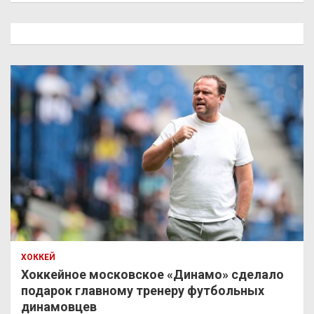
с
к
ХОККЕЙ
Хоккейное московское «Динамо» сделало
подарок главному тренеру футбольных
динамовцев