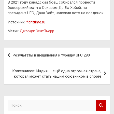
В 2021 году канадский боец собирался провести
боксерский матч с Оскаром Де Ла Хойей, но
президент UFC, Дана Уайт, наложил вето на поединок.
Источник:
fighttime.ru
Метки:
Джордж СентПьерр
Навигация
Результаты взвешивания к турниру UFC 290
по
записям
Кожевников: Индия — ещё одна огромная страна,
которая может стать нашим союзником в спорте
П
о
и