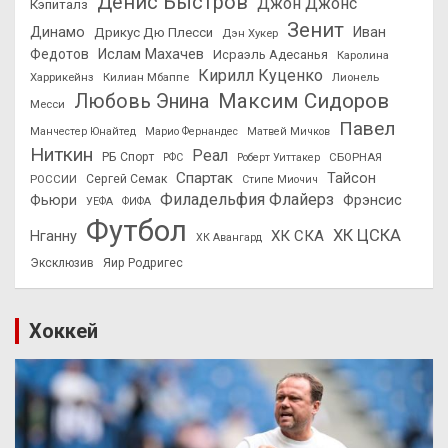
Денис Быстров
Джон Джонс
Кэпиталз
Зенит
Динамо
Иван
Дрикус Дю Плесси
Дэн Хукер
Федотов
Ислам Махачев
Исраэль Адесанья
Каролина
Кирилл Куценко
Харрикейнз
Килиан Мбаппе
Лионель
Максим Сидоров
Любовь Энина
Месси
Павел
Манчестер Юнайтед
Марио Фернандес
Матвей Мичков
Ниткин
Реал
РБ Спорт
СБОРНАЯ
РФС
Роберт Уиттакер
Спартак
Тайсон
РОССИИ
Сергей Семак
Стипе Миочич
Филадельфия Флайерз
Фьюри
Фрэнсис
УЕФА
ФИФА
Футбол
ХК ЦСКА
ХК СКА
Нганну
ХК Авангард
Эксклюзив
Яир Родригес
Хоккей