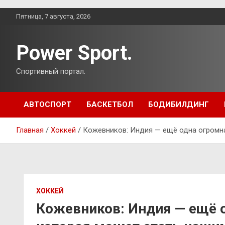
Перейти
Пятница, 7 августа, 2026
к
содержимому
Power Sport.
Спортивный портал.
АВТОСПОРТ
БАСКЕТБОЛ
БОДИБИЛДИНГ
Главная
Хоккей
Кожевников: Индия — ещё одна огромна
ХОККЕЙ
Кожевников: Индия — ещё о