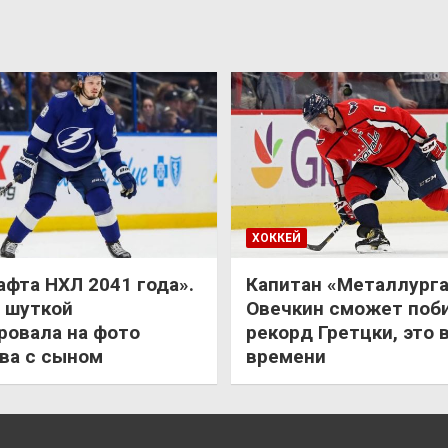
ХОККЕЙ
афта НХЛ 2041 года».
Капитан «Металлурга
 шуткой
Овечкин сможет поб
ровала на фото
рекорд Гретцки, это 
ва с сыном
времени