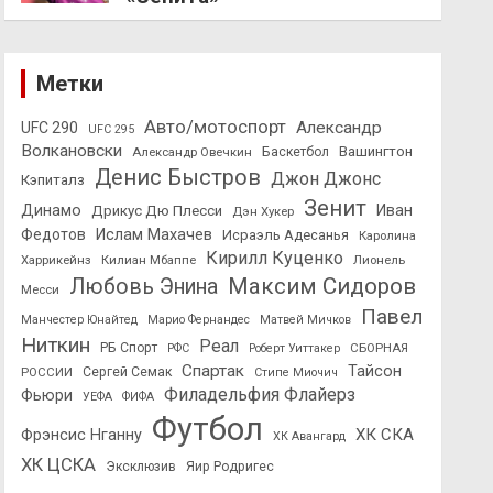
Метки
Авто/мотоспорт
Александр
UFC 290
UFC 295
Волкановски
Вашингтон
Александр Овечкин
Баскетбол
Денис Быстров
Джон Джонс
Кэпиталз
Зенит
Динамо
Иван
Дрикус Дю Плесси
Дэн Хукер
Федотов
Ислам Махачев
Исраэль Адесанья
Каролина
Кирилл Куценко
Харрикейнз
Килиан Мбаппе
Лионель
Максим Сидоров
Любовь Энина
Месси
Павел
Манчестер Юнайтед
Марио Фернандес
Матвей Мичков
Ниткин
Реал
РБ Спорт
СБОРНАЯ
РФС
Роберт Уиттакер
Спартак
Тайсон
РОССИИ
Сергей Семак
Стипе Миочич
Филадельфия Флайерз
Фьюри
УЕФА
ФИФА
Футбол
ХК СКА
Фрэнсис Нганну
ХК Авангард
ХК ЦСКА
Эксклюзив
Яир Родригес