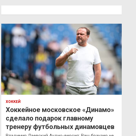
с
к
ХОККЕЙ
Хоккейное московское «Динамо»
сделало подарок главному
тренеру футбольных динамовцев
Владимир Лаевский Аудио-версия: Ваш браузер не