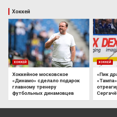
Хоккей
ХОККЕЙ
ХОККЕЙ
Хоккейное московское
«Пик др
«Динамо» сделало подарок
«Тампа»
главному тренеру
отреаги
футбольных динамовцев
Сергачё