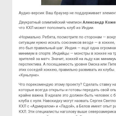
Аудио-версия: Ваш браузер не поддерживает элемент
Двукратный олимпийский чемпион
Александр Коже
что КХЛ может пополнить клуб из Индии.
«Нормально. Ребята, посмотрите по сторонам — вокр
ситуации нужно искать союзников везде — в хоккее, в
это был правильный шаг. Индия — ещё одна огромна
минимум в спорте. Индийцы — монстры в хоккее на тра
зрителей за матч. Значит, хоккей на льду как миниму
перспектива. А посещаемость уровня Омска или Пите
этих соседей хоккею, правильно развивать их клубы.
«Куньлуне».
Что порекомендую этому проекту? Сделать ставку на
которые всегда открыты и готовы передать свой оп
крайне важна. В идеале это должен быть человек с 
клуба с нуля. Навскидку могут назвать Сергея Светло
КХЛ с «Адмиралом» и «Ладой», а Белов имеет опыт 
КХЛ. Эти специалисты наголову выше североамерика