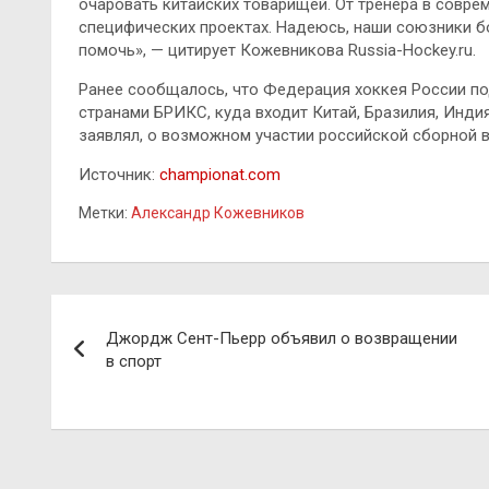
очаровать китайских товарищей. От тренера в соврем
специфических проектах. Надеюсь, наши союзники б
помочь», — цитирует Кожевникова Russia-Hockey.ru.
Ранее сообщалось, что Федерация хоккея России п
странами БРИКС, куда входит Китай, Бразилия, Инд
заявлял, о возможном участии российской сборной в
Источник:
championat.com
Метки:
Александр Кожевников
Навигация
Джордж Сент-Пьерр объявил о возвращении
по
в спорт
записям