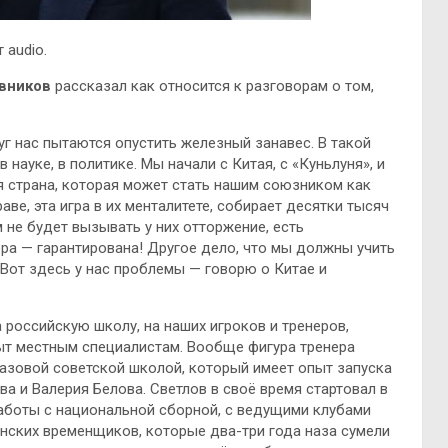
 audio.
вников
рассказал как относится к разговорам о том,
уг нас пытаются опустить железный занавес. В такой
 науке, в политике. Мы начали с Китая, с «Куньлуня», и
я страна, которая может стать нашим союзником как
ве, эта игра в их менталитете, собирает десятки тысяч
м не будет вызывать у них отторжение, есть
ра — гарантирована! Другое дело, что мы должны учить
 Вот здесь у нас проблемы — говорю о Китае и
 российскую школу, на наших игроков и тренеров,
ыт местным специалистам. Вообще фигура тренера
базовой советской школой, который имеет опыт запуска
ва и Валерия Белова. Светлов в своё время стартовал в
работы с национальной сборной, с ведущими клубами
нских временщиков, которые два-три года наза сумели