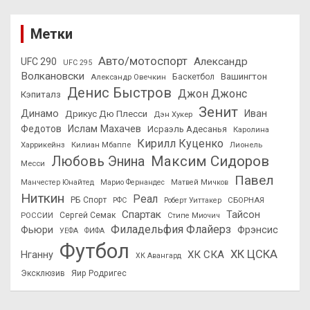
Метки
Авто/мотоспорт
Александр
UFC 290
UFC 295
Волкановски
Вашингтон
Александр Овечкин
Баскетбол
Денис Быстров
Джон Джонс
Кэпиталз
Зенит
Динамо
Иван
Дрикус Дю Плесси
Дэн Хукер
Федотов
Ислам Махачев
Исраэль Адесанья
Каролина
Кирилл Куценко
Харрикейнз
Килиан Мбаппе
Лионель
Максим Сидоров
Любовь Энина
Месси
Павел
Манчестер Юнайтед
Марио Фернандес
Матвей Мичков
Ниткин
Реал
РБ Спорт
СБОРНАЯ
РФС
Роберт Уиттакер
Спартак
Тайсон
РОССИИ
Сергей Семак
Стипе Миочич
Филадельфия Флайерз
Фьюри
Фрэнсис
УЕФА
ФИФА
Футбол
ХК ЦСКА
ХК СКА
Нганну
ХК Авангард
Эксклюзив
Яир Родригес