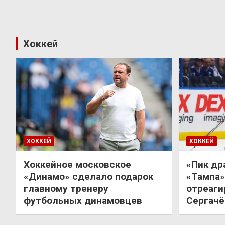
Хоккей
ХОККЕЙ
ХОККЕЙ
Хоккейное московское
«Пик др
«Динамо» сделало подарок
«Тампа»
главному тренеру
отреаги
футбольных динамовцев
Сергачё