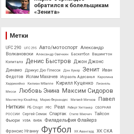
обратился к болельщикам
«Зенита»
Метки
Авто/мотоспорт
Александр
UFC 290
UFC 295
Волкановски
Вашингтон
Александр Овечкин
Баскетбол
Денис Быстров
Джон Джонс
Кэпиталз
Зенит
Динамо
Иван
Дрикус Дю Плесси
Дэн Хукер
Федотов
Ислам Махачев
Исраэль Адесанья
Каролина
Кирилл Куценко
Харрикейнз
Килиан Мбаппе
Лионель
Максим Сидоров
Любовь Энина
Месси
Павел
Манчестер Юнайтед
Марио Фернандес
Матвей Мичков
Ниткин
Реал
РБ Спорт
СБОРНАЯ
РФС
Роберт Уиттакер
Спартак
Тайсон
РОССИИ
Сергей Семак
Стипе Миочич
Филадельфия Флайерз
Фьюри
УЕФА
ФИФА
Футбол
ХК СКА
Фрэнсис Нганну
ХК Авангард