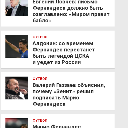
Евгений Ловчев: письмо
Фернандеса должно быть
озаглавлено: «Миром правит
бабло»
ФУТБОЛ
Алдонин: со временем
Фернандес перестанет
быть легендой ЦСКА
и уедет из России
ФУТБОЛ
Валерий Газзаев объяснил,
почему «Зенит» решил
подписать Марио
Фернандеса
ФУТБОЛ
Марио Фернандес