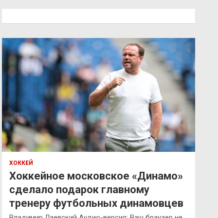
с
к
ХОККЕЙ
Хоккейное московское «Динамо»
сделало подарок главному
тренеру футбольных динамовцев
Владимир Лаевский Аудио-версия: Ваш браузер не