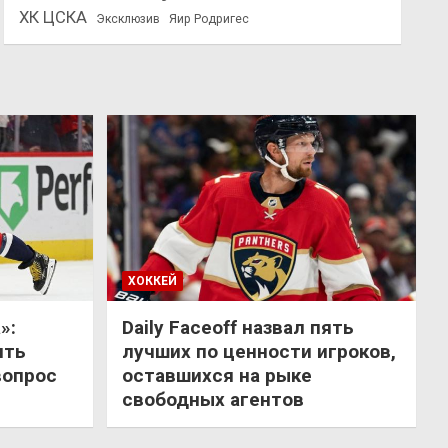
ХК ЦСКА
Эксклюзив
Яир Родригес
ХОККЕЙ
»:
Daily Faceoff назвал пять
ить
лучших по ценности игроков,
вопрос
оставшихся на рыке
свободных агентов