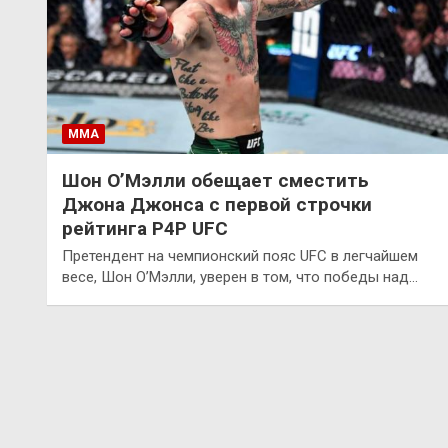
ММА
Шон О’Мэлли обещает сместить
Джона Джонса с первой строчки
рейтинга P4P UFC
Претендент на чемпионский пояс UFC в легчайшем
весе, Шон О’Мэлли, уверен в том, что победы над…