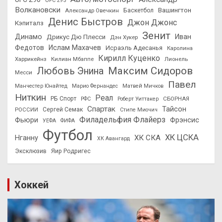
UFC 295
Волкановски
Вашингтон
Александр Овечкин
Баскетбол
Денис Быстров
Джон Джонс
Кэпиталз
Зенит
Динамо
Иван
Дрикус Дю Плесси
Дэн Хукер
Федотов
Ислам Махачев
Исраэль Адесанья
Каролина
Кирилл Куценко
Харрикейнз
Килиан Мбаппе
Лионель
Максим Сидоров
Любовь Энина
Месси
Павел
Манчестер Юнайтед
Марио Фернандес
Матвей Мичков
Ниткин
Реал
РБ Спорт
СБОРНАЯ
РФС
Роберт Уиттакер
Спартак
Тайсон
РОССИИ
Сергей Семак
Стипе Миочич
Филадельфия Флайерз
Фьюри
Фрэнсис
УЕФА
ФИФА
Футбол
ХК ЦСКА
ХК СКА
Нганну
ХК Авангард
Эксклюзив
Яир Родригес
Хоккей