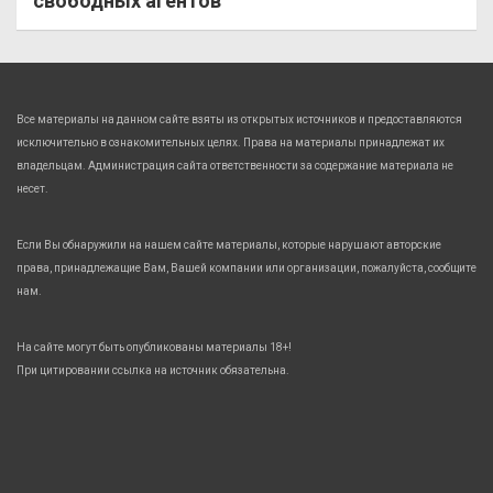
свободных агентов
Все материалы на данном сайте взяты из открытых источников и предоставляются
исключительно в ознакомительных целях. Права на материалы принадлежат их
владельцам. Администрация сайта ответственности за содержание материала не
несет.
Если Вы обнаружили на нашем сайте материалы, которые нарушают авторские
права, принадлежащие Вам, Вашей компании или организации, пожалуйста, сообщите
нам.
На сайте могут быть опубликованы материалы 18+!
При цитировании ссылка на источник обязательна.