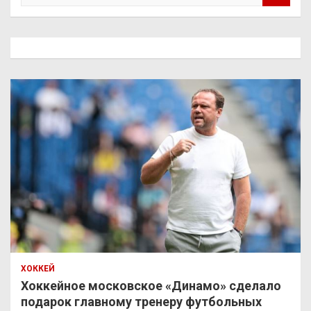
и
с
к
ХОККЕЙ
Хоккейное московское «Динамо» сделало
подарок главному тренеру футбольных