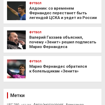
ФУТБОЛ
Алдонин: со временем
Фернандес перестанет быть
легендой ЦСКА и уедет из России
ФУТБОЛ
Валерий Газзаев объяснил,
почему «Зенит» решил подписать
Марио Фернандеса
ФУТБОЛ
Марио Фернандес обратился
к болельщикам «Зенита»
Метки
Авто/мотоспорт
Александр
UFC 290