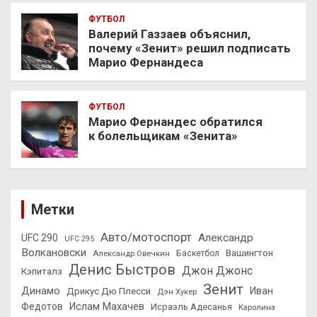
ФУТБОЛ
Валерий Газзаев объяснил,
почему «Зенит» решил подписать
Марио Фернандеса
ФУТБОЛ
Марио Фернандес обратился
к болельщикам «Зенита»
Метки
Авто/мотоспорт
Александр
UFC 290
UFC 295
Волкановски
Вашингтон
Александр Овечкин
Баскетбол
Денис Быстров
Джон Джонс
Кэпиталз
Зенит
Динамо
Иван
Дрикус Дю Плесси
Дэн Хукер
Федотов
Ислам Махачев
Исраэль Адесанья
Каролина