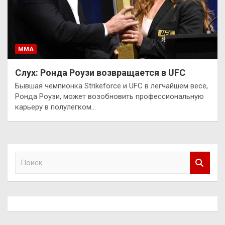
ММА
Слух: Ронда Роузи возвращается в UFC
Бывшая чемпионка Strikeforce и UFC в легчайшем весе,
Ронда Роузи, может возобновить профессиональную
карьеру в полулегком…
П
о
и
с
к