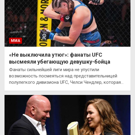
ММА
«Не выключила утюг»: фанаты UFC
высмеяли убегающую девушку-бойца
Фанаты сильнейшей лиги мира не упустили
возможность посмеяться над представительницей
полулегкого дивизиона UFC, Челси Чендлер, которая…