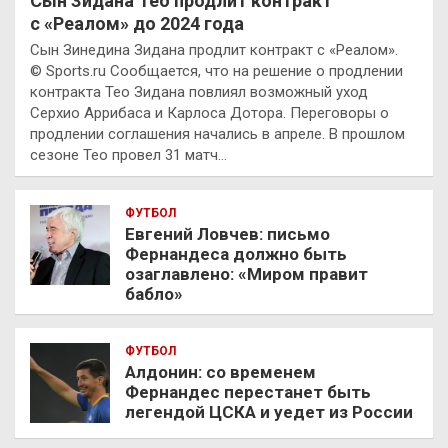
Сын Зидана Тео продлит контракт
с «Реалом» до 2024 года
Сын Зинедина Зидана продлит контракт с «Реалом».
© Sports.ru Сообщается, что на решение о продлении
контракта Тео Зидана повлиял возможный уход
Серхио Аррибаса и Карлоса Дотора. Переговоры о
продлении соглашения начались в апреле. В прошлом
сезоне Тео провел 31 матч…
ФУТБОЛ
Евгений Ловчев: письмо
Фернандеса должно быть
озаглавлено: «Миром правит
бабло»
ФУТБОЛ
Алдонин: со временем
Фернандес перестанет быть
легендой ЦСКА и уедет из России