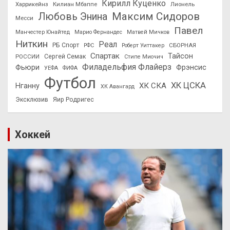
Кирилл Куценко
Харрикейнз
Килиан Мбаппе
Лионель
Максим Сидоров
Любовь Энина
Месси
Павел
Манчестер Юнайтед
Марио Фернандес
Матвей Мичков
Ниткин
Реал
РБ Спорт
СБОРНАЯ
РФС
Роберт Уиттакер
Спартак
Тайсон
РОССИИ
Сергей Семак
Стипе Миочич
Филадельфия Флайерз
Фьюри
Фрэнсис
УЕФА
ФИФА
Футбол
ХК ЦСКА
ХК СКА
Нганну
ХК Авангард
Эксклюзив
Яир Родригес
Хоккей