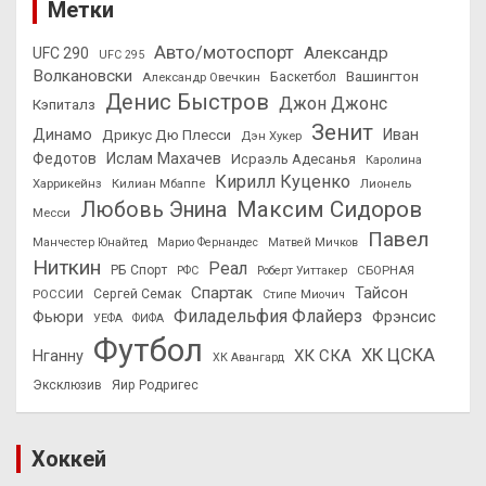
Метки
Авто/мотоспорт
Александр
UFC 290
UFC 295
Волкановски
Вашингтон
Александр Овечкин
Баскетбол
Денис Быстров
Джон Джонс
Кэпиталз
Зенит
Динамо
Иван
Дрикус Дю Плесси
Дэн Хукер
Федотов
Ислам Махачев
Исраэль Адесанья
Каролина
Кирилл Куценко
Харрикейнз
Килиан Мбаппе
Лионель
Максим Сидоров
Любовь Энина
Месси
Павел
Манчестер Юнайтед
Марио Фернандес
Матвей Мичков
Ниткин
Реал
РБ Спорт
СБОРНАЯ
РФС
Роберт Уиттакер
Спартак
Тайсон
РОССИИ
Сергей Семак
Стипе Миочич
Филадельфия Флайерз
Фьюри
Фрэнсис
УЕФА
ФИФА
Футбол
ХК ЦСКА
ХК СКА
Нганну
ХК Авангард
Эксклюзив
Яир Родригес
Хоккей