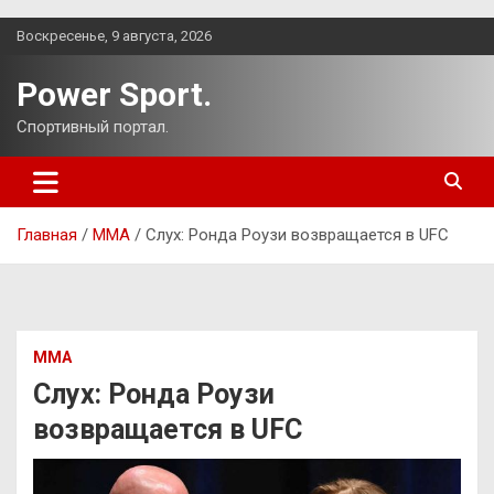
Перейти
Воскресенье, 9 августа, 2026
к
содержимому
Power Sport.
Спортивный портал.
Главная
ММА
Слух: Ронда Роузи возвращается в UFC
ММА
Слух: Ронда Роузи
возвращается в UFC