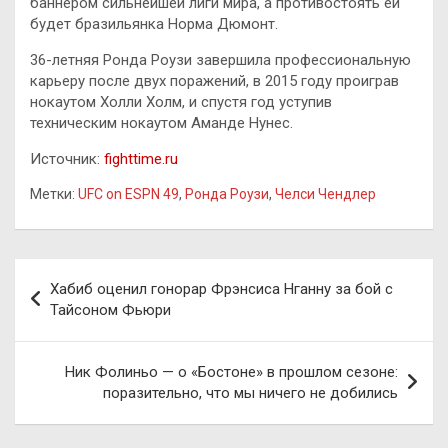
баннером сильнейшей лиги мира, а противостоять ей
будет бразильянка Норма Дюмонт.
36-летняя Ронда Роузи завершила профессиональную
карьеру после двух поражений, в 2015 году проиграв
нокаутом Холли Холм, и спустя год уступив
техническим нокаутом Аманде Нунес.
Источник:
fighttime.ru
Метки:
UFC on ESPN 49
,
Ронда Роузи
,
Челси Чендлер
Навигация
Хабиб оценил гонорар Фрэнсиса Нганну за бой с
по
Тайсоном Фьюри
записям
Ник Фолиньо — о «Бостоне» в прошлом сезоне:
поразительно, что мы ничего не добились