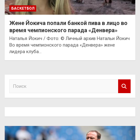
БАСКЕТБОЛ
Жене Йокича попали банкой пива в лицо во
время чемпионского парада «Денвера»
Наталья Йокич / Фото: © Личный архив Натальи Йокич
Во время чемпионского парада «Денвера» жене
лидера клуба…
П
о
и
с
к