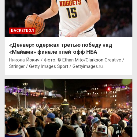
БАСКЕТБОЛ
«Денвер» одержал третью победу над
«Майами» финале плей-офф НБА
Никола Йокич / Фото: © Ethan Mito/Clarkson Creative /
Stringer / Getty Images Sport / Gettyimages.ru…