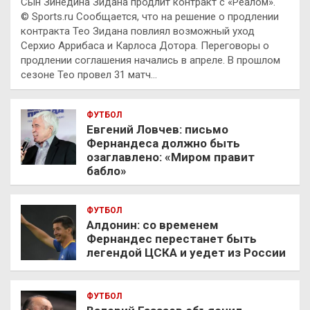
Сын Зинедина Зидана продлит контракт с «Реалом».
© Sports.ru Сообщается, что на решение о продлении
контракта Тео Зидана повлиял возможный уход
Серхио Аррибаса и Карлоса Дотора. Переговоры о
продлении соглашения начались в апреле. В прошлом
сезоне Тео провел 31 матч…
ФУТБОЛ
Евгений Ловчев: письмо
Фернандеса должно быть
озаглавлено: «Миром правит
бабло»
ФУТБОЛ
Алдонин: со временем
Фернандес перестанет быть
легендой ЦСКА и уедет из России
ФУТБОЛ