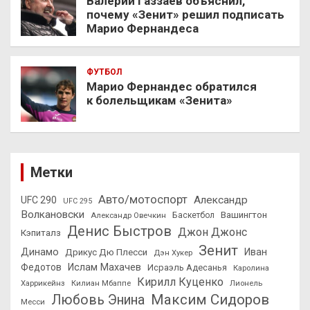
Валерий Газзаев объяснил,
почему «Зенит» решил подписать
Марио Фернандеса
ФУТБОЛ
Марио Фернандес обратился
к болельщикам «Зенита»
Метки
Авто/мотоспорт
Александр
UFC 290
UFC 295
Волкановски
Вашингтон
Александр Овечкин
Баскетбол
Денис Быстров
Джон Джонс
Кэпиталз
Зенит
Динамо
Иван
Дрикус Дю Плесси
Дэн Хукер
Федотов
Ислам Махачев
Исраэль Адесанья
Каролина
Кирилл Куценко
Харрикейнз
Килиан Мбаппе
Лионель
Максим Сидоров
Любовь Энина
Месси