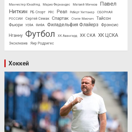
Павел
Манчестер Юнайтед
Марио Фернандес
Матвей Мичков
Ниткин
Реал
РБ Спорт
СБОРНАЯ
РФС
Роберт Уиттакер
Спартак
Тайсон
РОССИИ
Сергей Семак
Стипе Миочич
Филадельфия Флайерз
Фьюри
Фрэнсис
УЕФА
ФИФА
Футбол
ХК ЦСКА
ХК СКА
Нганну
ХК Авангард
Эксклюзив
Яир Родригес
Хоккей