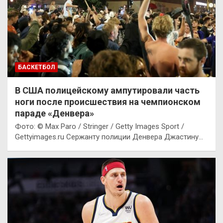
БАСКЕТБОЛ
В США полицейскому ампутировали часть
ноги после происшествия на чемпионском
параде «Денвера»
Фото: © Max Paro / Stringer / Getty Images Sport /
Gettyimages.ru Сержанту полиции Денвера Джастину…