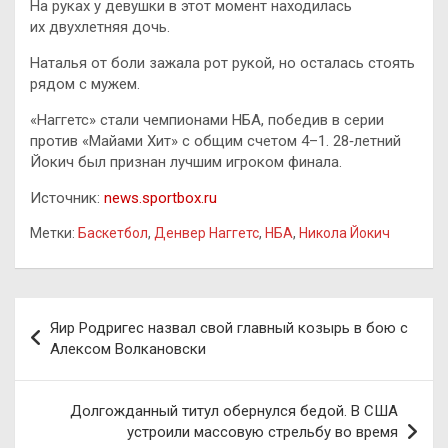
На руках у девушки в этот момент находилась
их двухлетняя дочь.
Наталья от боли зажала рот рукой, но осталась стоять
рядом с мужем.
«Наггетс» стали чемпионами НБА, победив в серии
против «Майами Хит» с общим счетом 4–1. 28‑летний
Йокич был признан лучшим игроком финала.
Источник:
news.sportbox.ru
Метки:
Баскетбол
,
Денвер Наггетс
,
НБА
,
Никола Йокич
Навигация
Яир Родригес назвал свой главный козырь в бою с
по
Алексом Волкановски
записям
Долгожданный титул обернулся бедой. В США
устроили массовую стрельбу во время