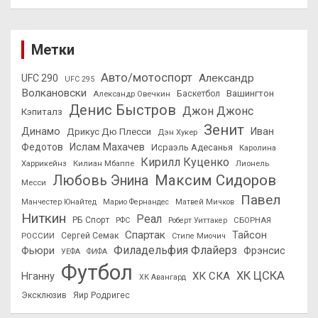
Метки
Авто/мотоспорт
Александр
UFC 290
UFC 295
Волкановски
Вашингтон
Александр Овечкин
Баскетбол
Денис Быстров
Джон Джонс
Кэпиталз
Зенит
Динамо
Иван
Дрикус Дю Плесси
Дэн Хукер
Федотов
Ислам Махачев
Исраэль Адесанья
Каролина
Кирилл Куценко
Харрикейнз
Килиан Мбаппе
Лионель
Максим Сидоров
Любовь Энина
Месси
Павел
Манчестер Юнайтед
Марио Фернандес
Матвей Мичков
Ниткин
Реал
РБ Спорт
СБОРНАЯ
РФС
Роберт Уиттакер
Спартак
Тайсон
РОССИИ
Сергей Семак
Стипе Миочич
Филадельфия Флайерз
Фьюри
Фрэнсис
УЕФА
ФИФА
Футбол
ХК ЦСКА
ХК СКА
Нганну
ХК Авангард
Эксклюзив
Яир Родригес