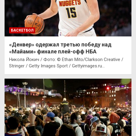
БАСКЕТБОЛ
«Денвер» одержал третью победу над
«Майами» финале плей-офф НБА
Никола Йокич / Фото: © Ethan Mito/Clarkson Creative /
Stringer / Getty Images Sport / Gettyimages.ru…