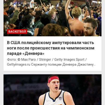
БАСКЕТБОЛ
В США полицейскому ампутировали часть
ноги после происшествия на чемпионском
параде «Денвера»
Фото: © Max Paro / Stringer / Getty Images Sport /
Gettyimages.ru Сержанту полиции Денвера Джастину…