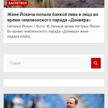
БАСКЕТБОЛ
Жене Йокича попали банкой пива в лицо во
время чемпионского парада «Денвера»
Наталья Йокич / Фото: © Личный архив Натальи Йокич
Во время чемпионского парада «Денвера» жене
лидера клуба…
П
о
и
с
к