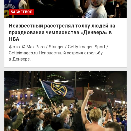
БАСКЕТБОЛ
Неизвестный расстрелял толпу людей на
праздновании чемпионства «Денвера» в
НБА
Фото: © Max Paro / Stringer / Getty Images Sport /
Gettyimages.ru Неизвестный устроил стрельбу
в Денвере,…