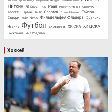
Манчестер Юнайтед
Марио Фернандес
Матвей Мичков
Ниткин
Реал
РБ Спорт
СБОРНАЯ
РФС
Роберт Уиттакер
Спартак
Тайсон
РОССИИ
Сергей Семак
Стипе Миочич
Филадельфия Флайерз
Фьюри
Фрэнсис
УЕФА
ФИФА
Футбол
ХК ЦСКА
ХК СКА
Нганну
ХК Авангард
Эксклюзив
Яир Родригес
Хоккей