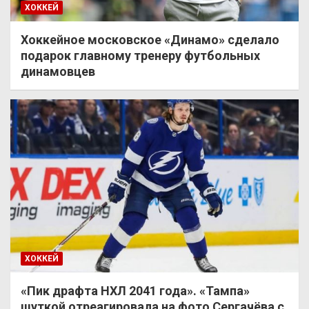
ХОККЕЙ
Хоккейное московское «Динамо» сделало
подарок главному тренеру футбольных
динамовцев
ХОККЕЙ
«Пик драфта НХЛ 2041 года». «Тампа»
шуткой отреагировала на фото Сергачёва с