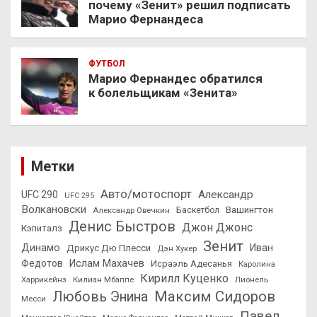
почему «Зенит» решил подписать
Марио Фернандеса
ФУТБОЛ
Марио Фернандес обратился
к болельщикам «Зенита»
Метки
Авто/мотоспорт
Александр
UFC 290
UFC 295
Волкановски
Вашингтон
Александр Овечкин
Баскетбол
Денис Быстров
Джон Джонс
Кэпиталз
Зенит
Динамо
Иван
Дрикус Дю Плесси
Дэн Хукер
Федотов
Ислам Махачев
Исраэль Адесанья
Каролина
Кирилл Куценко
Харрикейнз
Килиан Мбаппе
Лионель
Максим Сидоров
Любовь Энина
Месси
Павел