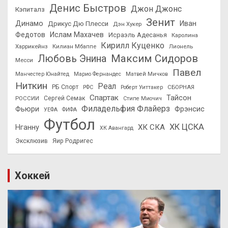
Денис Быстров
Джон Джонс
Кэпиталз
Зенит
Динамо
Иван
Дрикус Дю Плесси
Дэн Хукер
Федотов
Ислам Махачев
Исраэль Адесанья
Каролина
Кирилл Куценко
Харрикейнз
Килиан Мбаппе
Лионель
Максим Сидоров
Любовь Энина
Месси
Павел
Манчестер Юнайтед
Марио Фернандес
Матвей Мичков
Ниткин
Реал
РБ Спорт
СБОРНАЯ
РФС
Роберт Уиттакер
Спартак
Тайсон
РОССИИ
Сергей Семак
Стипе Миочич
Филадельфия Флайерз
Фьюри
Фрэнсис
УЕФА
ФИФА
Футбол
ХК ЦСКА
ХК СКА
Нганну
ХК Авангард
Эксклюзив
Яир Родригес
Хоккей