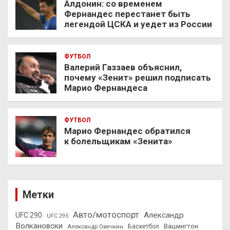
Алдонин: со временем
Фернандес перестанет быть
легендой ЦСКА и уедет из России
ФУТБОЛ
Валерий Газзаев объяснил,
почему «Зенит» решил подписать
Марио Фернандеса
ФУТБОЛ
Марио Фернандес обратился
к болельщикам «Зенита»
Метки
Авто/мотоспорт
Александр
UFC 290
UFC 295
Волкановски
Вашингтон
Александр Овечкин
Баскетбол