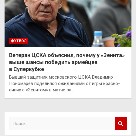
ФУТБОЛ
Ветеран ЦСКА объяснил, почему у «Зенита»
выше шансы победить армейцев
в Суперкубке
Бывший защитник московского ЦСКА Владимир
Пономарев поделился ожиданиями от игры красно-
синих с «Зенитом» в матче за…
П
о
и