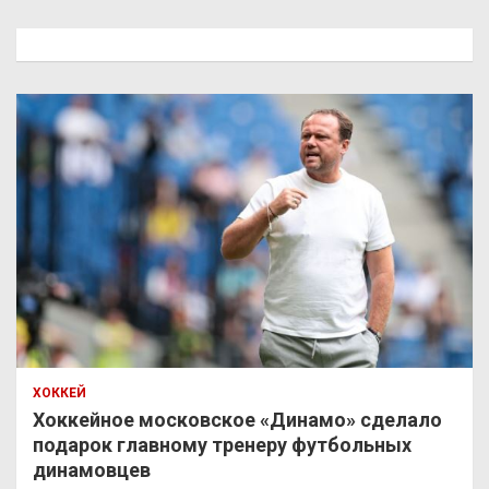
с
к
ХОККЕЙ
Хоккейное московское «Динамо» сделало
подарок главному тренеру футбольных
динамовцев